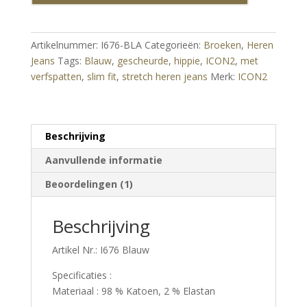
fit
stretch
heren
Artikelnummer:
I676-BLA
Categorieën:
Broeken
,
Heren
jeans
Jeans
Tags:
Blauw
,
gescheurde
,
hippie
,
ICON2
,
met
met
verfspatten
,
slim fit
,
stretch heren jeans
Merk:
ICON2
verfspatten
Blauw
aantal
Beschrijving
Aanvullende informatie
Beoordelingen (1)
Beschrijving
Artikel Nr.: I676 Blauw
Specificaties :
Materiaal : 98 % Katoen, 2 % Elastan