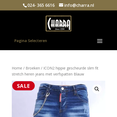
024- 365 6616
info@charra.nl
Pagina Selecteren
Home
/
Broeken
/ ICON2 hippie gescheurde slim fit
stretch heren jeans met verfspatten Blauw
SALE