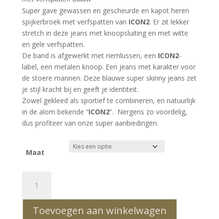
€69.99.
€49.99.
Super gave gewassen en gescheurde en kapot heren
spijkerbroek met verfspatten van
ICON2
. Er zit lekker
stretch in deze jeans met knoopsluiting en met witte
en gele verfspatten.
De band is afgewerkt met riemlussen, een
ICON2
-
label, een metalen knoop. Een jeans met karakter voor
de stoere mannen. Deze blauwe super skinny jeans zet
je stijl kracht bij en geeft je identiteit.
Zowel gekleed als sportief te combineren, en natuurlijk
in de alom bekende “
ICON2
”. Nergens zo voordelig,
dus profiteer van onze super aanbiedingen.
Maat
ICON2
hippie
gescheurde
Toevoegen aan winkelwagen
slim