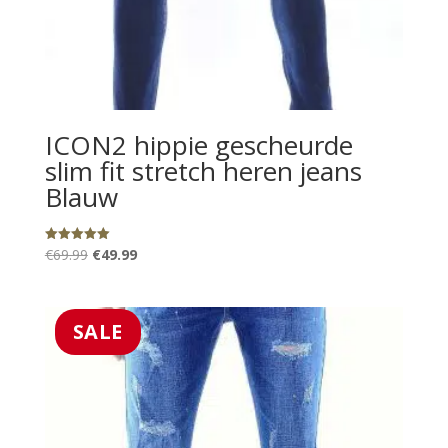
ICON2 hippie gescheurde
slim fit stretch heren jeans
Blauw
Oorspronkelijke
Huidige
€
69.99
€
49.99
Gewaardeerd
5.00
prijs
prijs
uit 5
was:
is:
€69.99.
€49.99.
SALE