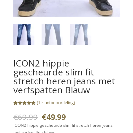
ICON2 hippie
gescheurde slim fit
stretch heren jeans met
verfspatten Blauw
(
1
klantbeoordeling)
Gewaardeerd
1
5.00
op 5
Oorspronkelijke
Huidige
€
69.99
€
49.99
gebaseerd
prijs
prijs
op
ICON2 hippie gescheurde slim fit stretch heren jeans
klantbeoorde
was:
is:
ling
met verfspatten Blauw