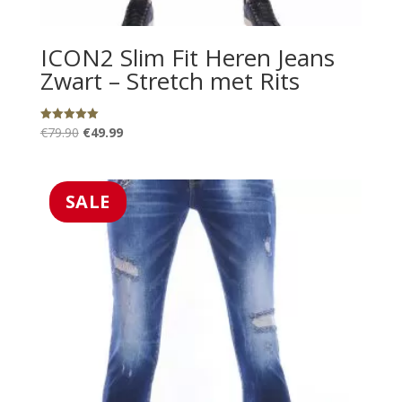
ICON2 Slim Fit Heren Jeans
Zwart – Stretch met Rits
Oorspronkelijke
Huidige
€
79.90
€
49.99
Gewaardeerd
5.00
prijs
prijs
uit 5
was:
is:
€79.90.
€49.99.
SALE