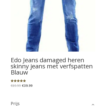
Edo Jeans damaged heren
skinny jeans met verfspatten
Blauw
Oorspronkelijke
Huidige
€
69.99
€
39.99
Gewaardeerd
5.00
prijs
prijs
uit 5
was:
is:
€69.99.
€39.99.
Prijs