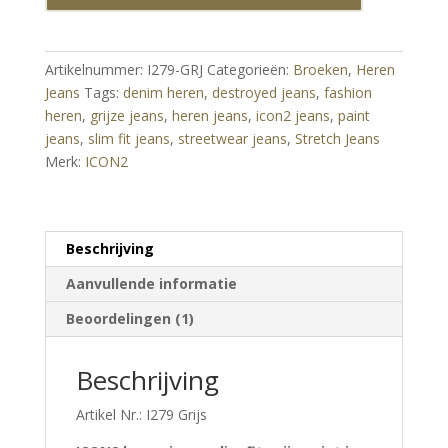
Fit
Grijs
–
Artikelnummer:
I279-GRJ
Categorieën:
Broeken
,
Heren
Paint
Jeans
Tags:
denim heren
,
destroyed jeans
,
fashion
Splatter
heren
,
grijze jeans
,
heren jeans
,
icon2 jeans
,
paint
Stretch
jeans
,
slim fit jeans
,
streetwear jeans
,
Stretch Jeans
Denim
Merk:
ICON2
aantal
Beschrijving
Aanvullende informatie
Beoordelingen (1)
Beschrijving
Artikel Nr.: I279 Grijs