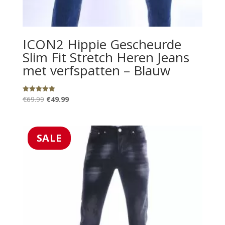
ICON2 Hippie Gescheurde
Slim Fit Stretch Heren Jeans
met verfspatten – Blauw
Oorspronkelijke
Huidige
€
69.99
€
49.99
Gewaardeerd
5.00
prijs
prijs
uit 5
was:
is:
€69.99.
€49.99.
SALE