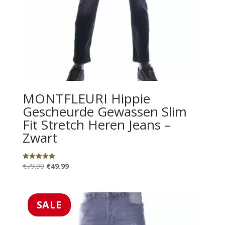
MONTFLEURI Hippie
Gescheurde Gewassen Slim
Fit Stretch Heren Jeans –
Zwart
Oorspronkelijke
Huidige
€
79.99
€
49.99
Gewaardeerd
5.00
prijs
prijs
uit 5
was:
is:
€79.99.
€49.99.
SALE