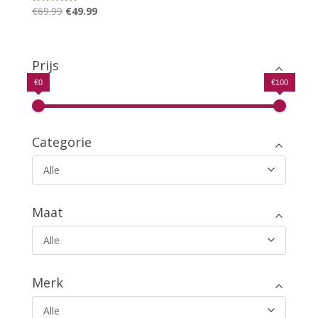
Oorspronkelijke
Huidige
€
69.99
€
49.99
Gewaardeerd
5.00
prijs
prijs
uit 5
was:
is:
€69.99.
€49.99.
Prijs
€0
€100
Categorie
Alle
Maat
Alle
Merk
Alle