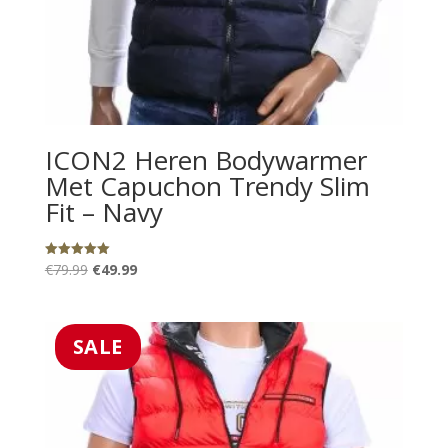
ICON2 Heren Bodywarmer
Met Capuchon Trendy Slim
Fit – Navy
Oorspronkelijke
Huidige
€
79.99
€
49.99
Gewaardeerd
5.00
prijs
prijs
uit 5
was:
is:
€79.99.
€49.99.
SALE