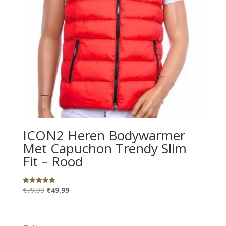
ICON2 Heren Bodywarmer
Met Capuchon Trendy Slim
Fit – Rood
Oorspronkelijke
Huidige
€
79.99
€
49.99
Gewaardeerd
5.00
prijs
prijs
uit 5
was:
is:
€79.99.
€49.99.