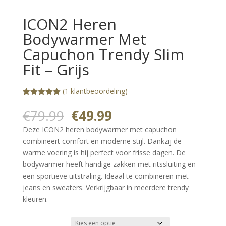
ICON2 Heren
Bodywarmer Met
Capuchon Trendy Slim
Fit – Grijs
(
1
klantbeoordeling)
Gewaardeerd
1
5.00
op 5
Oorspronkelijke
Huidige
€
79.99
€
49.99
gebaseerd
prijs
prijs
op
Deze ICON2 heren bodywarmer met capuchon
klantbeoorde
was:
is:
ling
combineert comfort en moderne stijl. Dankzij de
€79.99.
€49.99.
warme voering is hij perfect voor frisse dagen. De
bodywarmer heeft handige zakken met ritssluiting en
een sportieve uitstraling. Ideaal te combineren met
jeans en sweaters. Verkrijgbaar in meerdere trendy
kleuren.