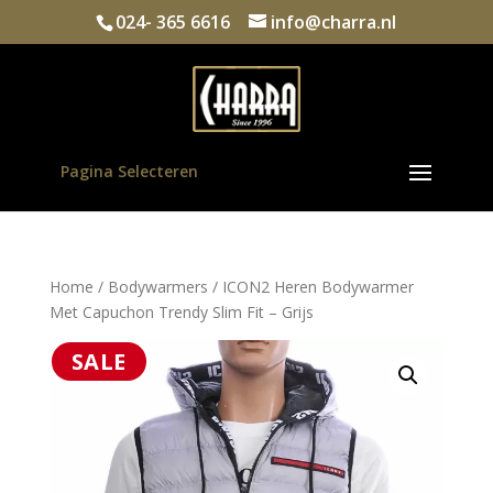
024- 365 6616
info@charra.nl
Pagina Selecteren
Home
/
Bodywarmers
/ ICON2 Heren Bodywarmer
Met Capuchon Trendy Slim Fit – Grijs
SALE