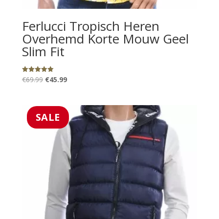
Ferlucci Tropisch Heren
Overhemd Korte Mouw Geel
Slim Fit
Oorspronkelijke
Huidige
€
69.99
€
45.99
Gewaardeerd
5.00
prijs
prijs
uit 5
was:
is:
€69.99.
€45.99.
SALE