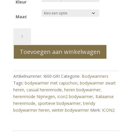
Kleur
Maat
ICON2
Heren
Bodywarmer
Toevoegen aan winkelwagen
Met
Capuchon
Trendy
Slim
Artikelnummer:
I600-GRI
Categorie:
Bodywarmers
Fit
Tags:
bodywarmer met capuchon
,
bodywarmer zwart
-
heren
,
casual herenmode
,
heren bodywarmer
,
Grijs
herenmode Nijmegen
,
icon2 bodywarmer
,
Italiaanse
aantal
herenmode
,
sportieve bodywarmer
,
trendy
bodywarmer heren
,
winter bodywarmer
Merk:
ICON2