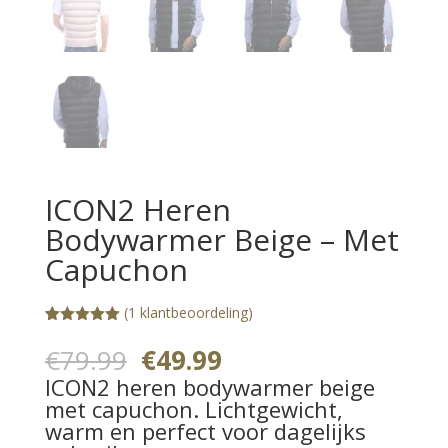
ICON2 Heren
Bodywarmer Beige – Met
Capuchon
(
1
klantbeoordeling)
Gewaardeerd
1
5.00
op 5
Oorspronkelijke
Huidige
€
79.99
€
49.99
gebaseerd
prijs
prijs
op
ICON2 heren bodywarmer beige
klantbeoorde
was:
is:
met capuchon. Lichtgewicht,
ling
€79.99.
€49.99.
warm en perfect voor dagelijks