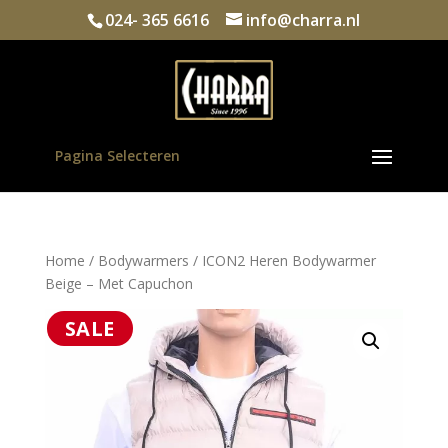
024- 365 6616
info@charra.nl
Pagina Selecteren
Home
/
Bodywarmers
/ ICON2 Heren Bodywarmer
Beige – Met Capuchon
SALE