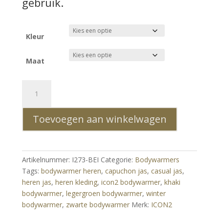
gebruik.
Kleur
Maat
ICON2
Heren
Bodywarmer
Toevoegen aan winkelwagen
Beige
–
Met
Capuchon
Artikelnummer:
I273-BEI
Categorie:
Bodywarmers
aantal
Tags:
bodywarmer heren
,
capuchon jas
,
casual jas
,
heren jas
,
heren kleding
,
icon2 bodywarmer
,
khaki
bodywarmer
,
legergroen bodywarmer
,
winter
bodywarmer
,
zwarte bodywarmer
Merk:
ICON2