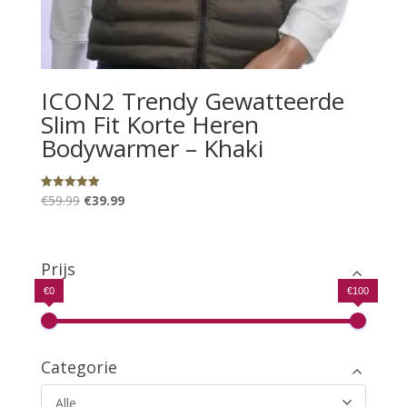
ICON2 Trendy Gewatteerde
Slim Fit Korte Heren
Bodywarmer – Khaki
Oorspronkelijke
Huidige
€
59.99
€
39.99
Gewaardeerd
5.00
prijs
prijs
uit 5
was:
is:
€59.99.
€39.99.
Prijs
€0
€100
Categorie
Alle