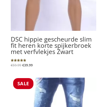
DSC hippie gescheurde slim
fit heren korte spijkerbroek
met verfvlekjes Zwart
Oorspronkelijke
Huidige
€
59.99
€
39.99
Gewaardeerd
5.00
prijs
prijs
uit 5
was:
is:
€59.99.
€39.99.
SALE