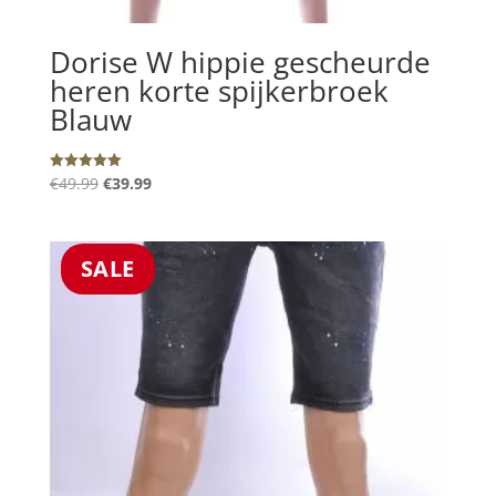
Dorise W hippie gescheurde
heren korte spijkerbroek
Blauw
Oorspronkelijke
Huidige
€
49.99
€
39.99
Gewaardeerd
5.00
prijs
prijs
uit 5
was:
is:
€49.99.
€39.99.
SALE