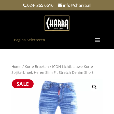
024- 365 6616
info@charra.nl
Pagina Selecteren
Home
/
Korte Broeken
/ ICON Lichtblauwe Korte
Spijkerbroek Heren Slim Fit Stretch Denim Short
SALE