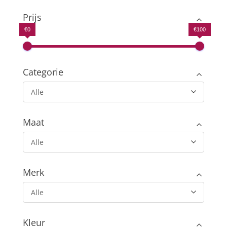
was:
is:
€59.99.
€39.99.
Prijs
€0
€100
Categorie
Alle
Maat
Alle
Merk
Alle
Kleur