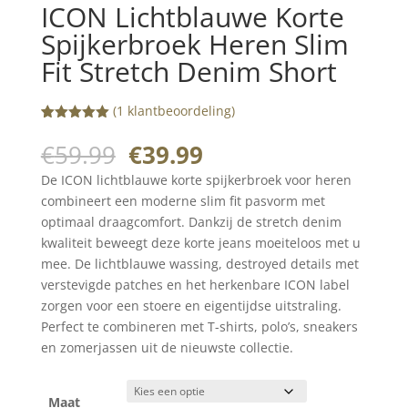
ICON Lichtblauwe Korte
Spijkerbroek Heren Slim
Fit Stretch Denim Short
(
1
klantbeoordeling)
Gewaardeerd
1
5.00
op 5
Oorspronkelijke
Huidige
€
59.99
€
39.99
gebaseerd
prijs
prijs
op
klant
De ICON lichtblauwe korte spijkerbroek voor heren
waardering
was:
is:
combineert een moderne slim fit pasvorm met
€59.99.
€39.99.
optimaal draagcomfort. Dankzij de stretch denim
kwaliteit beweegt deze korte jeans moeiteloos met u
mee. De lichtblauwe wassing, destroyed details met
verstevigde patches en het herkenbare ICON label
zorgen voor een stoere en eigentijdse uitstraling.
Perfect te combineren met T-shirts, polo’s, sneakers
en zomerjassen uit de nieuwste collectie.
Maat