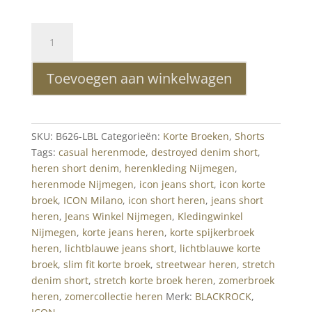
ICON
Lichtblauwe
Korte
Toevoegen aan winkelwagen
Spijkerbroek
Heren
Slim
Fit
SKU:
B626-LBL
Categorieën:
Korte Broeken
,
Shorts
Stretch
Tags:
casual herenmode
,
destroyed denim short
,
Denim
heren short denim
,
herenkleding Nijmegen
,
Short
herenmode Nijmegen
,
icon jeans short
,
icon korte
aantal
broek
,
ICON Milano
,
icon short heren
,
jeans short
heren
,
Jeans Winkel Nijmegen
,
Kledingwinkel
Nijmegen
,
korte jeans heren
,
korte spijkerbroek
heren
,
lichtblauwe jeans short
,
lichtblauwe korte
broek
,
slim fit korte broek
,
streetwear heren
,
stretch
denim short
,
stretch korte broek heren
,
zomerbroek
heren
,
zomercollectie heren
Merk:
BLACKROCK
,