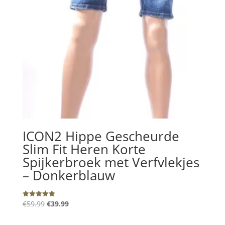
ICON2 Hippe Gescheurde
Slim Fit Heren Korte
Spijkerbroek met Verfvlekjes
– Donkerblauw
Oorspronkelijke
Huidige
€
59.99
€
39.99
Gewaardeerd
5.00
prijs
prijs
uit 5