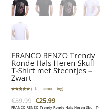
FRANCO RENZO Trendy
Ronde Hals Heren Skull
T-Shirt met Steentjes –
Zwart
(
1
klantbeoordeling)
Gewaardeerd
1
5.00
op 5
Oorspronkelijke
Huidige
€
39.99
€
25.99
gebaseerd
prijs
prijs
op
FRANCO RENZO Trendy Ronde Hals Heren Skull T-
klantbeoorde
was:
is:
ling