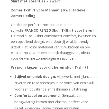
Shirt met Steentjes – Zwart
€39.99.
€25.99.
Zomer T-Shirt voor Mannen | Kwalitatieve
Zomerkleding
Ontdek de perfecte zomerlook met het
stijlvolle
FRANCO RENZO Skull T-Shirt voor heren
!
Dit modieuze T-shirt combineert comfort, kwaliteit en
een opvallend design, waardoor jij er altijd trendy
uitziet. Het lichte materiaal van 95% katoen en 5%
elastan zorgt voor een heerlijk draaggevoel, ideaal
voor de warme zomerdagen en avonden.
Waarom kiezen voor dit heren skull T-shirt?
Stijlvol en uniek design:
Afgewerkt met glanzende
zilveren en roze steentjes in de vorm van een skull,
voor een opvallende en fashionable uitstraling.
Comfortabel en ademend:
Gemaakt van
hoogwaardig katoen met elastan, perfect voor
dagelijks gebruik, zowel binnen als buiten.