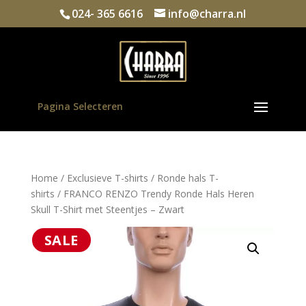
024- 365 6616
info@charra.nl
Pagina Selecteren
Home
/
Exclusieve T-shirts
/
Ronde hals T-
shirts
/ FRANCO RENZO Trendy Ronde Hals Heren
Skull T-Shirt met Steentjes – Zwart
SALE