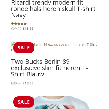
Ricardi trendy modern fit
ronde hals heren skull T-shirt
Navy
Oorspronkelijke
Huidige
€
29.99
€
15.99
Gewaardeerd
5.00
prijs
prijs
uit 5
was:
is:
€29.99.
€15.99.
SALE
Two Bucks Berlin 89
exclusieve slim fit heren T-
Shirt Blauw
Oorspronkelijke
Huidige
€
29.99
€
19.99
prijs
prijs
was:
is:
€29.99.
€19.99.
SALE