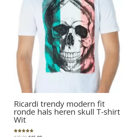
Ricardi trendy modern fit
ronde hals heren skull T-shirt
Wit
Oorspronkelijke
Huidige
Gewaardeerd