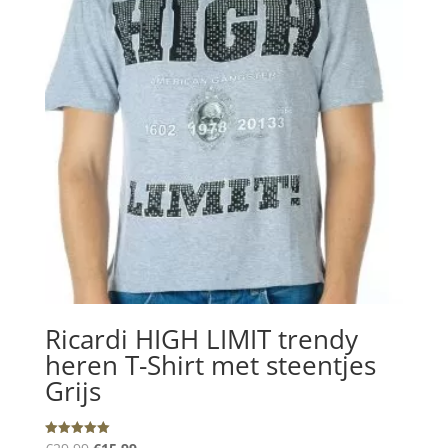
Ricardi HIGH LIMIT trendy
heren T-Shirt met steentjes
Grijs
Oorspronkelijke
Huidige
Gewaardeerd