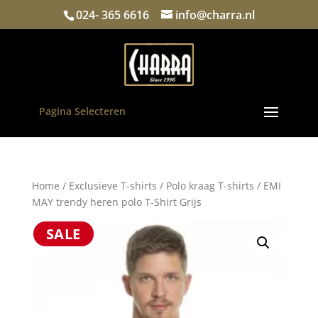
024- 365 6616
info@charra.nl
Pagina Selecteren
Home
/
Exclusieve T-shirts
/
Polo kraag T-shirts
/ EMI
MAY trendy heren polo T-Shirt Grijs
SALE