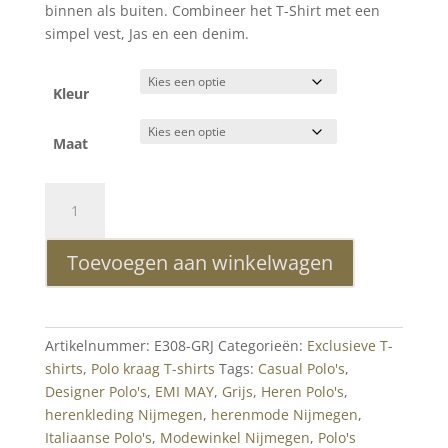
binnen als buiten. Combineer het T-Shirt met een
simpel vest, Jas en een denim.
Kleur
Maat
EMI
MAY
trendy
Toevoegen aan winkelwagen
heren
polo
T-
Shirt
Artikelnummer:
E308-GRJ
Categorieën:
Exclusieve T-
Grijs
shirts
,
Polo kraag T-shirts
Tags:
Casual Polo's
,
aantal
Designer Polo's
,
EMI MAY
,
Grijs
,
Heren Polo's
,
herenkleding Nijmegen
,
herenmode Nijmegen
,
Italiaanse Polo's
,
Modewinkel Nijmegen
,
Polo's