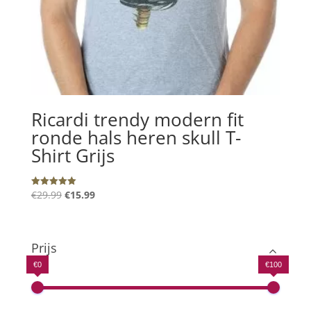
Ricardi trendy modern fit
ronde hals heren skull T-
Shirt Grijs
Oorspronkelijke
Huidige
€
29.99
€
15.99
Gewaardeerd
5.00
prijs
prijs
uit 5
was:
is:
€29.99.
€15.99.
Prijs
€0
€100