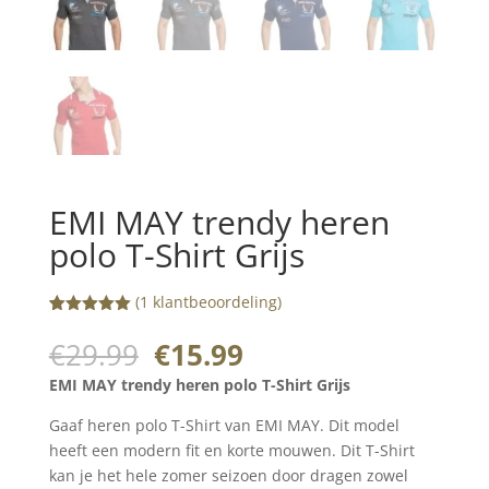
EMI MAY trendy heren
polo T-Shirt Grijs
(
1
klantbeoordeling)
Gewaardeerd
1
5.00
op 5
Oorspronkelijke
Huidige
€
29.99
€
15.99
gebaseerd
prijs
prijs
op
EMI MAY trendy heren polo T-Shirt Grijs
klantbeoorde
was:
is:
ling
€29.99.
€15.99.
Gaaf heren polo T-Shirt van EMI MAY. Dit model
heeft een modern fit en korte mouwen. Dit T-Shirt
kan je het hele zomer seizoen door dragen zowel