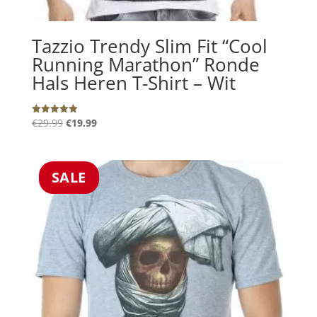
Tazzio Trendy Slim Fit “Cool
Running Marathon” Ronde
Hals Heren T-Shirt – Wit
Oorspronkelijke
Huidige
€
29.99
€
19.99
Gewaardeerd
5.00
prijs
prijs
uit 5
was:
is:
€29.99.
€19.99.
SALE