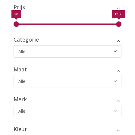
€29.99.
€19.99.
Prijs
€0
€100
Categorie
Alle
Maat
Alle
Merk
Alle
Kleur