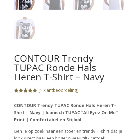
CONTOUR Trendy
TUPAC Ronde Hals
Heren T-Shirt – Navy
(
1
klantbeoordeling)
Gewaardeerd
1
5.00
op 5
CONTOUR Trendy TUPAC Ronde Hals Heren T-
gebaseerd
op
Shirt – Navy | Iconisch TUPAC “All Eyez On Me”
klantbeoorde
ling
Print | Comfortabel en Stijlvol
Ben je op zoek naar een stoer en trendy T-shirt dat je
look direct naar een hoger niveau tilt? Ontdek