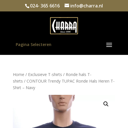
024- 365 6616
info@charra.nl
Pagina Selecteren
Home
/
Exclusieve T-shirts
/
Ronde hals T-
shirts
/ CONTOUR Trendy TUPAC Ronde Hals Heren T-
Shirt – Navy