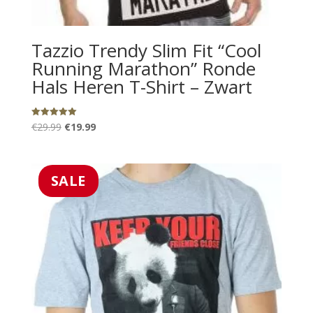
Tazzio Trendy Slim Fit “Cool
Running Marathon” Ronde
Hals Heren T-Shirt – Zwart
Oorspronkelijke
Huidige
Gewaardeerd
€
29.99
€
19.99
5.00
uit 5
prijs
prijs
was:
is:
€29.99.
€19.99.
SALE