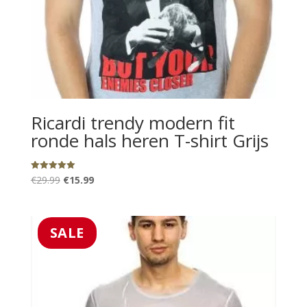
Ricardi trendy modern fit
ronde hals heren T-shirt Grijs
Oorspronkelijke
Huidige
Gewaardeerd
€
29.99
€
15.99
5.00
uit 5
prijs
prijs
was:
is:
€29.99.
€15.99.
SALE