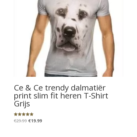
Ce & Ce trendy dalmatiër
print slim fit heren T-Shirt
Grijs
Oorspronkelijke
Huidige
Gewaardeerd
€
29.99
€
19.99
5.00
uit 5
prijs
prijs
was:
is: