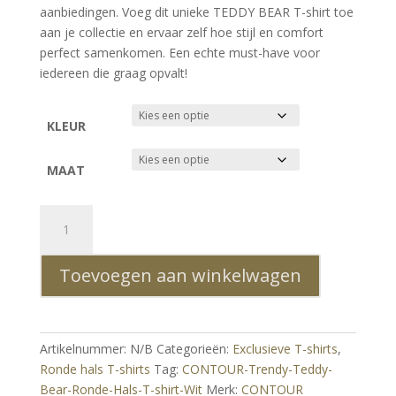
aanbiedingen. Voeg dit unieke TEDDY BEAR T-shirt toe
aan je collectie en ervaar zelf hoe stijl en comfort
perfect samenkomen. Een echte must-have voor
iedereen die graag opvalt!
KLEUR
MAAT
CONTOUR
Trendy
Teddy
Toevoegen aan winkelwagen
Bear
Ronde
Hals
T-
Artikelnummer:
N/B
Categorieën:
Exclusieve T-shirts
,
shirt
Ronde hals T-shirts
Tag:
CONTOUR-Trendy-Teddy-
–
Bear-Ronde-Hals-T-shirt-Wit
Merk:
CONTOUR