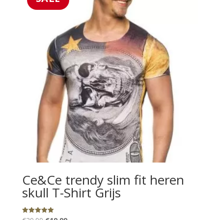
Ce&Ce trendy slim fit heren
skull T-Shirt Grijs
Oorspronkelijke
Huidige
Gewaardeerd