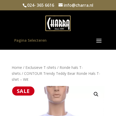
024- 365 6616
info@charra.nl
Pagina Selecteren
Home
/
Exclusieve T-shirts
/
Ronde hals T-
shirts
/ CONTOUR Trendy Teddy Bear Ronde Hals T-
shirt – Wit
SALE