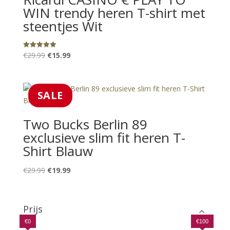
WIN trendy heren T-shirt met
steentjes Wit
Oorspronkelijke
Huidige
Gewaardeerd
€
29.99
€
15.99
5.00
uit 5
prijs
prijs
was:
is:
€29.99.
€15.99.
SALE
Two Bucks Berlin 89
exclusieve slim fit heren T-
Shirt Blauw
Oorspronkelijke
Huidige
€
29.99
€
19.99
prijs
prijs
was:
is:
€29.99.
€19.99.
Prijs
€0
€100