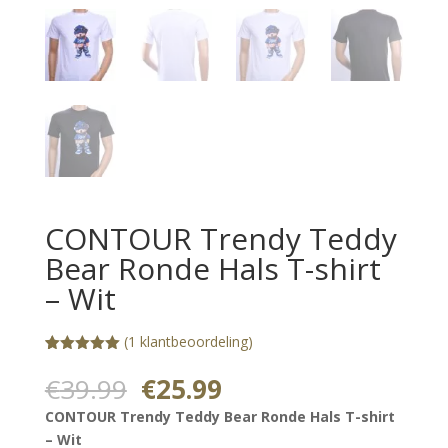
CONTOUR Trendy Teddy
Bear Ronde Hals T-shirt
– Wit
(
1
klantbeoordeling)
Gewaardeerd
1
5.00
op 5
Oorspronkelijke
Huidige
€
39.99
€
25.99
gebaseerd
prijs
prijs
op
CONTOUR Trendy Teddy Bear Ronde Hals T-shirt
klantbeoorde
was:
is:
ling
– Wit