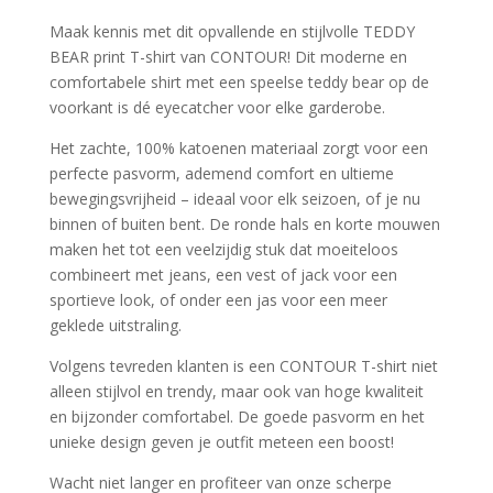
€39.99.
€25.99.
Maak kennis met dit opvallende en stijlvolle TEDDY
BEAR print T-shirt van CONTOUR! Dit moderne en
comfortabele shirt met een speelse teddy bear op de
voorkant is dé eyecatcher voor elke garderobe.
Het zachte, 100% katoenen materiaal zorgt voor een
perfecte pasvorm, ademend comfort en ultieme
bewegingsvrijheid – ideaal voor elk seizoen, of je nu
binnen of buiten bent. De ronde hals en korte mouwen
maken het tot een veelzijdig stuk dat moeiteloos
combineert met jeans, een vest of jack voor een
sportieve look, of onder een jas voor een meer
geklede uitstraling.
Volgens tevreden klanten is een CONTOUR T-shirt niet
alleen stijlvol en trendy, maar ook van hoge kwaliteit
en bijzonder comfortabel. De goede pasvorm en het
unieke design geven je outfit meteen een boost!
Wacht niet langer en profiteer van onze scherpe