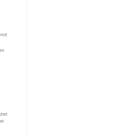
e
enot
ten
hirt
et