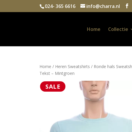
024- 365 6616
info@charra.nl
Home
Collectie
Home
/
Heren Sweatshirts
/
Ronde hals Sweatsh
Tekst – Mintgroen
SALE