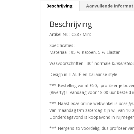
Beschrijving
Aanvullende informat
Beschrijving
Artikel Nr. : C287 Mint
Specificaties :
Materiaal : 95 % Katoen, 5 % Elastan
Wasvoorschriften : 30° normale
binnensteb
Design in ITALIË en Italiaanse style
*** Bestelling vanaf €50,- profiteer je bov
(Riverty) ! Vandaag voor 18.00 uur besteld i
*** Naast
onze
online webwinkel is
onze fys
Van maandag t/m zaterdag zijn wij van 10.0
Donderdagavond is koopavond in Nijmegen
*** Nergens zo voordelig, dus profiteer va