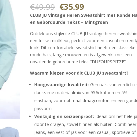
5.00
op 5
Oorspronkelijke
Huidige
€
49.99
€
35.99
gebaseerd
prijs
prijs
op
CLUB JU Vintage Heren Sweatshirt met Ronde Ha
klantbeoorde
was:
is:
ling
en Geborduurde Tekst – Mintgroen
€49.99.
€35.99.
Ontdek ons stijlvolle CLUB JU vintage heren sweatshirt
een frisse mintkleur, perfect voor een casual en trend
look! Dit comfortabele sweatshirt heeft een klassieke
ronde hals, lange mouwen en is afgewerkt met een
opvallende geborduurde tekst “DUFOURSPITZE”.
Waarom kiezen voor dit CLUB JU sweatshirt?
Hoogwaardige kwaliteit:
Gemaakt van een lichte
duurzame materiaalmix van 95% katoen en 5%
elastaan, voor optimaal draagcomfort en een goed
pasvorm.
Veelzijdig en seizoenproof:
Ideaal om het hele j
door te dragen, zowel binnen als buiten. Combinee
jeans, een vest of jas voor een casual, sportieve of