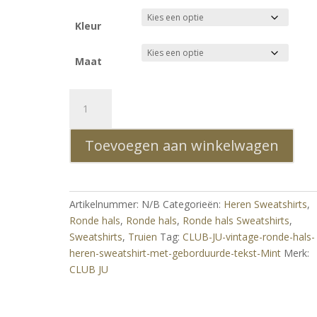
Kleur
Maat
CLUB
JU
Vintage
Toevoegen aan winkelwagen
Heren
Sweatshirt
met
Ronde
Artikelnummer:
N/B
Categorieën:
Heren Sweatshirts
,
Hals
Ronde hals
,
Ronde hals
,
Ronde hals Sweatshirts
,
en
Sweatshirts
,
Truien
Tag:
CLUB-JU-vintage-ronde-hals-
Geborduurde
heren-sweatshirt-met-geborduurde-tekst-Mint
Merk:
Tekst
CLUB JU
–
Mintgroen
aantal