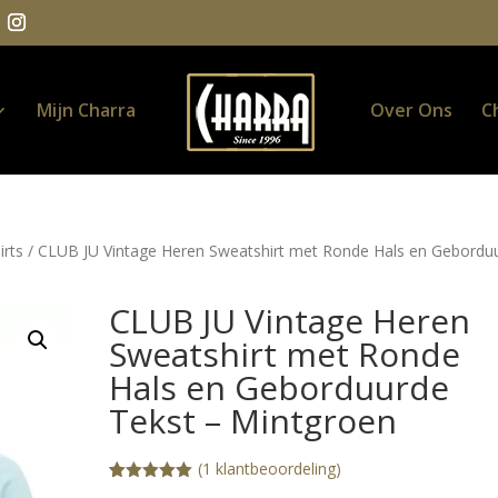
Mijn Charra
Over Ons
C
irts
/ CLUB JU Vintage Heren Sweatshirt met Ronde Hals en Gebordu
CLUB JU Vintage Heren
Sweatshirt met Ronde
Hals en Geborduurde
Tekst – Mintgroen
(
1
klantbeoordeling)
Gewaardeerd
1