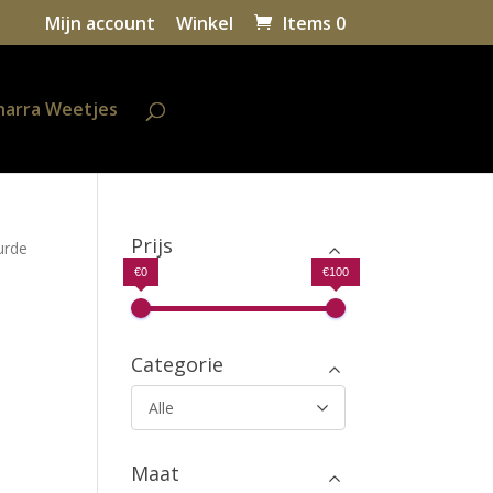
Mijn account
Winkel
Items 0
harra Weetjes
Prijs
urde
€0
€100
Categorie
Alle
Maat