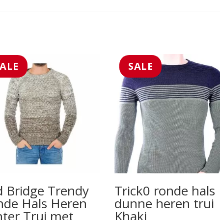
SALE
SALE
 Bridge Trendy
Trick0 ronde hals
nde Hals Heren
dunne heren trui
ter Trui met
Khaki