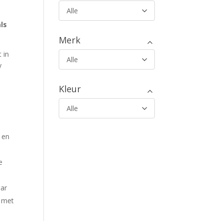
Alle
ls
Merk
 in
Alle
y
Kleur
Alle
 en
e
aar
r met