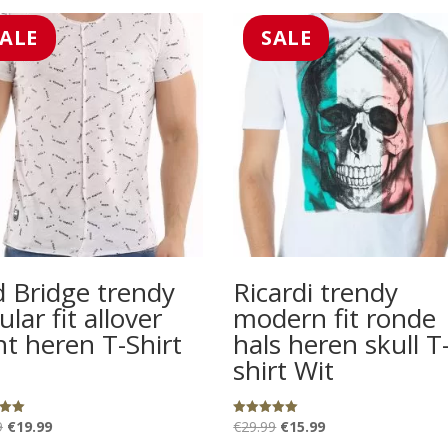
SALE
SALE
 Bridge trendy
Ricardi trendy
ular fit allover
modern fit ronde
nt heren T-Shirt
hals heren skull T
shirt Wit
Oorspronkelijke
Huidige
Oorspronkelijke
Huidige
9
€
19.99
€
29.99
€
15.99
eerd
Gewaardeerd
5.00
uit 5