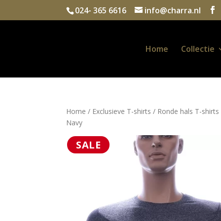
024- 365 6616
info@charra.nl
Home
Collectie
Home
/
Exclusieve T-shirts
/
Ronde hals T-shirts
Navy
SALE