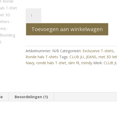
CLUB
JU
Trendy
Toevoegen aan winkelwagen
JEANS
Slim
Fit
Ronde
Artikelnummer:
N/B
Categorieën:
Exclusieve T-shirts
,
Hals
Ronde hals T-shirts
Tags:
CLUB JU
,
JEANS
,
met 3D let
T-
Navy
,
ronde hals T-shirt
,
slim fit
,
trendy
Merk:
CLUB J
Shirt
met
3D
Letters
-
Navy
ie
Beoordelingen (1)
aantal