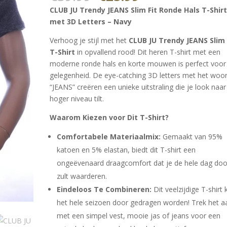
prijs
prijs
op
CLUB JU Trendy JEANS Slim Fit Ronde Hals T-Shir
klantbeoorde
was:
is:
ling
met 3D Letters – Navy
€39.99.
€25.99.
Verhoog je stijl met het
CLUB JU Trendy JEANS Slim 
T-Shirt
in opvallend rood! Dit heren T-shirt met een
moderne ronde hals en korte mouwen is perfect voor
gelegenheid. De eye-catching 3D letters met het woo
“JEANS” creëren een unieke uitstraling die je look naa
hoger niveau tilt.
Waarom Kiezen voor Dit T-Shirt?
Comfortabele Materiaalmix:
Gemaakt van 95%
katoen en 5% elastan, biedt dit T-shirt een
ongeëvenaard draagcomfort dat je de hele dag doo
zult waarderen.
Eindeloos Te Combineren:
Dit veelzijdige T-shirt 
het hele seizoen door gedragen worden! Trek het a
met een simpel vest, mooie jas of jeans voor een