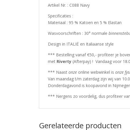
Artikel Nr. : C088 Navy
Specificaties :
Materiaal : 95 % Katoen en 5 % Elastan
Wasvoorschriften : 30° normale
binnensteb
Design in ITALIË en Italiaanse style
*** Bestelling vanaf €50,- profiteer je bov
met
Riverty
(Afterpay) ! Vandaag voor 18.0
*** Naast
onze
online webwinkel is
onze fys
Van maandag t/m zaterdag zijn wij van 10.0
Donderdagavond is koopavond in Nijmegen
*** Nergens zo voordelig, dus profiteer va
Gerelateerde producten