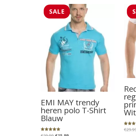
SALE
Red
reg
EMI MAY trendy
pri
heren polo T-Shirt
Wit
Blauw
€
29.9
Gewaard
5.00
Oorspronkelijke
Huidige
€
29.99
€
15.99
Gewaardeerd
uit 5