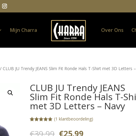
Mijn Charra
Over Ons
C
/ CLUB JU Trendy JEANS Slim Fit Ronde Hals T-Shirt met 3D Letters 
CLUB JU Trendy JEANS
Slim Fit Ronde Hals T-Shi
met 3D Letters – Navy
(
1
klantbeoordeling)
Gewaardeerd
1
5.00
op 5
Oorspronkelijke
Huidige
€
39.99
€
25.99
gebaseerd