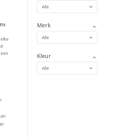
t
Alle
Merk
Fit
Alle
 elke
rd
r een
Kleur
Alle
r
kan
an