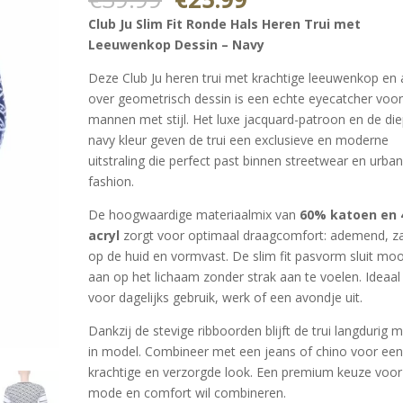
gebaseerd
prijs
prijs
op
Club Ju Slim Fit Ronde Hals Heren Trui met
klantbeoorde
was:
is:
ling
Leeuwenkop Dessin – Navy
€39.99.
€25.99.
Deze Club Ju heren trui met krachtige leeuwenkop en a
over geometrisch dessin is een echte eyecatcher voo
mannen met stijl. Het luxe jacquard-patroon en de di
navy kleur geven de trui een exclusieve en moderne
uitstraling die perfect past binnen streetwear en urba
fashion.
De hoogwaardige materiaalmix van
60% katoen en
acryl
zorgt voor optimaal draagcomfort: ademend, z
op de huid en vormvast. De slim fit pasvorm sluit moo
aan op het lichaam zonder strak aan te voelen. Ideaal
voor dagelijks gebruik, werk of een avondje uit.
Dankzij de stevige ribboorden blijft de trui langdurig 
in model. Combineer met een jeans of chino voor ee
krachtige en verzorgde look. Een premium keuze voor
mode en comfort wil combineren.