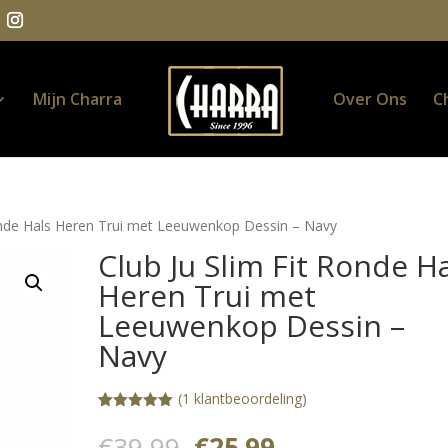
Mijn Charra
Over Ons
C
Ronde Hals Heren Trui met Leeuwenkop Dessin – Navy
Club Ju Slim Fit Ronde H
Heren Trui met
Leeuwenkop Dessin –
Navy
(
1
klantbeoordeling)
Gewaardeerd
1
5.00
op 5
Oorspronkelijke
Huidige
€
39.99
€
25.99