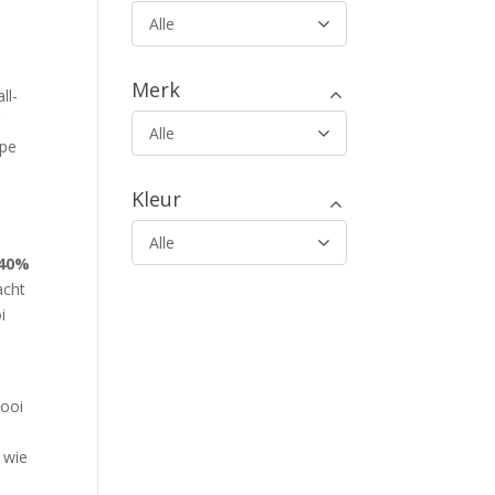
Alle
Merk
ll-
r
Alle
epe
Kleur
n
Alle
 40%
acht
i
mooi
n
 wie