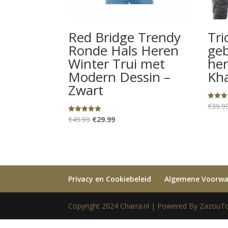
Red Bridge Trendy
Tri
Ronde Hals Heren
geb
Winter Trui met
her
Modern Dessin –
Kha
Zwart
€
39.9
Gewaard
5.00
uit 5
Oorspronkelijke
Huidige
€
49.99
€
29.99
Gewaardeerd
5.00
prijs
prijs
uit 5
was:
is:
€49.99.
€29.99.
Privacy en Cookiebeleid
Algemene Voorw
Copyright 2024 Charra.nl | Powered By ZazouTo