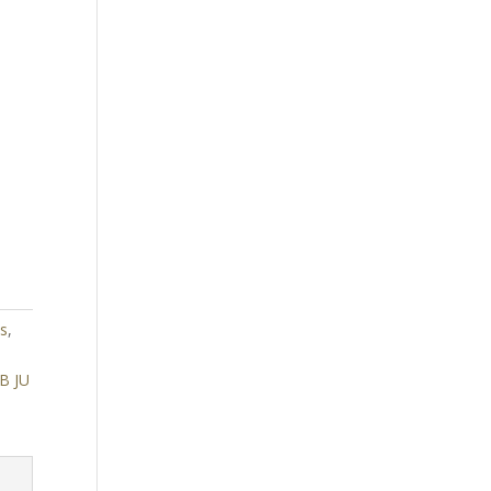
s
,
B JU