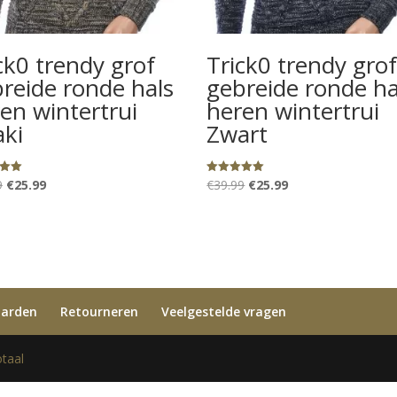
ck0 trendy grof
Trick0 trendy gro
reide ronde hals
gebreide ronde ha
en wintertrui
heren wintertrui
ki
Zwart
Oorspronkelijke
Huidige
Oorspronkelijke
Huidige
9
€
25.99
€
39.99
€
25.99
eerd
Gewaardeerd
5.00
prijs
prijs
prijs
prijs
uit 5
was:
is:
was:
is:
€39.99.
€25.99.
€39.99.
€25.99.
aarden
Retourneren
Veelgestelde vragen
taal