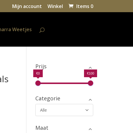
Mijn account
Winkel
Items 0
harra Weetjes
Prijs
€0
€100
als
Categorie
Alle
Maat