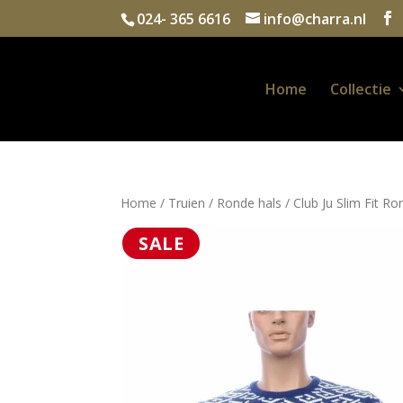
024- 365 6616
info@charra.nl
Home
Collectie
Home
/
Truien
/
Ronde hals
/ Club Ju Slim Fit 
SALE