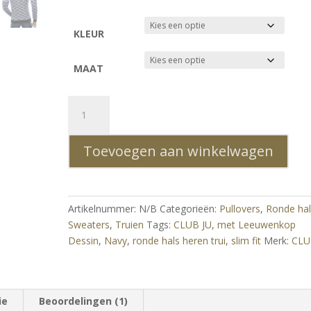
KLEUR
MAAT
Club
Ju
Slim
Toevoegen aan winkelwagen
Fit
Ronde
Hals
Heren
Artikelnummer:
N/B
Categorieën:
Pullovers
,
Ronde hal
Trui
Sweaters
,
Truien
Tags:
CLUB JU
,
met Leeuwenkop
met
Dessin
,
Navy
,
ronde hals heren trui
,
slim fit
Merk:
CLU
Leeuwenkop
Dessin
–
Navy
ie
Beoordelingen (1)
aantal