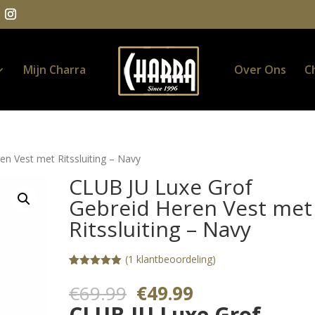
Mijn Charra
Over Ons
C
n Vest met Ritssluiting – Navy
CLUB JU Luxe Grof
Gebreid Heren Vest met
Ritssluiting – Navy
(
1
klantbeoordeling)
Gewaardeerd
1
5.00
op 5
Oorspronkelijke
Huidige
€
69.99
€
49.99
gebaseerd
prijs
prijs
op
CLUB JU Luxe Grof
klantbeoorde