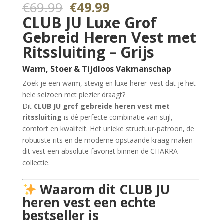
5.00
op 5
Oorspronkelijke
Huidige
€
69.99
€
49.99
gebaseerd
prijs
prijs
op
CLUB JU Luxe Grof
klantbeoorde
was:
is:
ling
Gebreid Heren Vest met
€69.99.
€49.99.
Ritssluiting – Grijs
Warm, Stoer & Tijdloos Vakmanschap
Zoek je een warm, stevig en luxe heren vest dat je het
hele seizoen met plezier draagt?
Dit
CLUB JU grof gebreide heren vest met
ritssluiting
is dé perfecte combinatie van stijl,
comfort en kwaliteit. Het unieke structuur-patroon, de
robuuste rits en de moderne opstaande kraag maken
dit vest een absolute favoriet binnen de CHARRA-
collectie.
Waarom dit CLUB JU
heren vest een echte
bestseller is