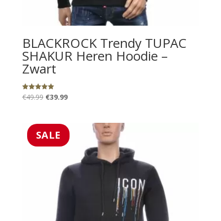
BLACKROCK Trendy TUPAC
SHAKUR Heren Hoodie –
Zwart
Oorspronkelijke
Huidige
€
49.99
€
39.99
Gewaardeerd
5.00
prijs
prijs
uit 5
was:
is:
€49.99.
€39.99.
SALE