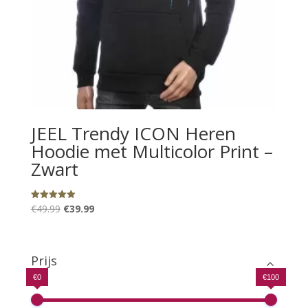
JEEL Trendy ICON Heren
Hoodie met Multicolor Print –
Zwart
Oorspronkelijke
Huidige
€
49.99
€
39.99
Gewaardeerd
5.00
prijs
prijs
uit 5
was:
is:
€49.99.
€39.99.
Prijs
€0
€100