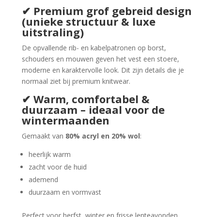
✔ Premium grof gebreid design
(unieke structuur & luxe
uitstraling)
De opvallende rib- en kabelpatronen op borst,
schouders en mouwen geven het vest een stoere,
moderne en karaktervolle look. Dit zijn details die je
normaal ziet bij premium knitwear.
✔ Warm, comfortabel &
duurzaam – ideaal voor de
wintermaanden
Gemaakt van
80% acryl en 20% wol
:
heerlijk warm
zacht voor de huid
ademend
duurzaam en vormvast
Perfect voor herfst, winter en frisse lenteavonden.