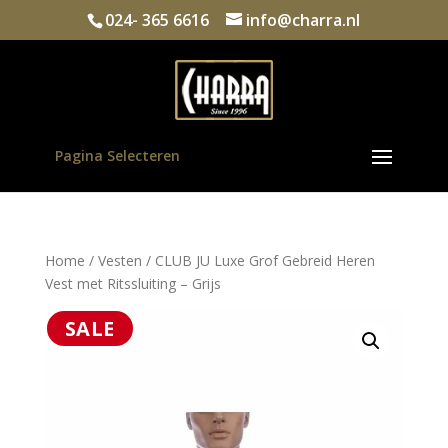
024- 365 6616
info@charra.nl
Pagina Selecteren
Home
/
Vesten
/ CLUB JU Luxe Grof Gebreid Heren
Vest met Ritssluiting – Grijs
SALE