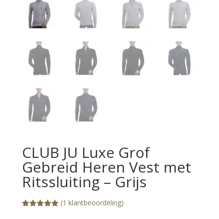
CLUB JU Luxe Grof
Gebreid Heren Vest met
Ritssluiting – Grijs
(
1
klantbeoordeling)
Gewaardeerd
1