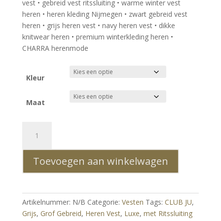
vest • gebreid vest ritssluiting • warme winter vest
heren • heren kleding Nijmegen • zwart gebreid vest
heren • grijs heren vest • navy heren vest • dikke
knitwear heren • premium winterkleding heren •
CHARRA herenmode
Kleur
Maat
CLUB
JU
Luxe
Toevoegen aan winkelwagen
Grof
Gebreid
Heren
Vest
Artikelnummer:
N/B
Categorie:
Vesten
Tags:
CLUB JU
,
met
Grijs
,
Grof Gebreid
,
Heren Vest
,
Luxe
,
met Ritssluiting
Ritssluiting