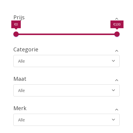
prijs
prijs
uit 5
was:
is:
€29.99.
€15.99.
Prijs
€0
€100
Categorie
Alle
Maat
Alle
Merk
Alle