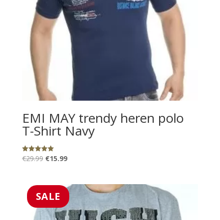
EMI MAY trendy heren polo
T-Shirt Navy
Oorspronkelijke
Huidige
€
29.99
€
15.99
Gewaardeerd
5.00
prijs
prijs
uit 5
was:
is:
€29.99.
€15.99.
SALE