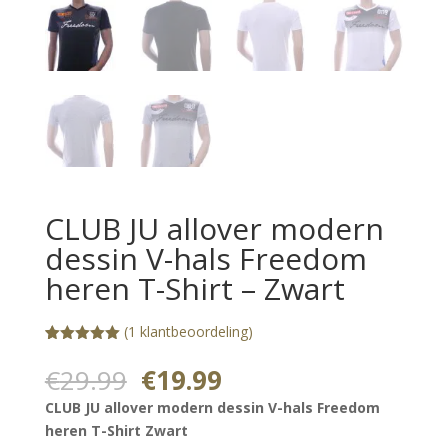
CLUB JU allover modern
dessin V-hals Freedom
heren T-Shirt – Zwart
(
1
klantbeoordeling)
Gewaardeerd
1
5.00
op 5
Oorspronkelijke
Huidige
€
29.99
€
19.99
gebaseerd
prijs
prijs
op
CLUB JU allover modern dessin V-hals Freedom
klantbeoorde
was:
is:
ling
heren T-Shirt Zwart
€29.99.
€19.99.