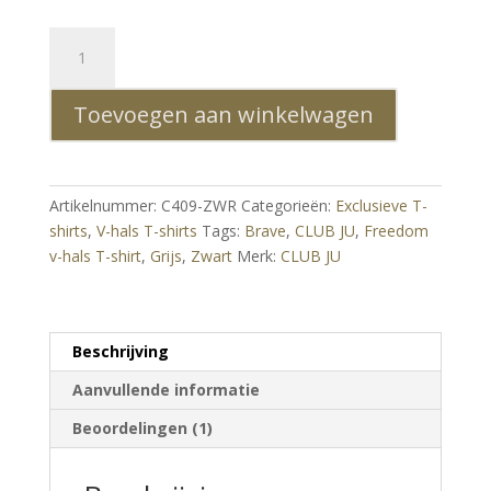
CLUB
JU
allover
Toevoegen aan winkelwagen
modern
dessin
V-
hals
Artikelnummer:
C409-ZWR
Categorieën:
Exclusieve T-
Freedom
shirts
,
V-hals T-shirts
Tags:
Brave
,
CLUB JU
,
Freedom
heren
v-hals T-shirt
,
Grijs
,
Zwart
Merk:
CLUB JU
T-
Shirt
-
Zwart
Beschrijving
aantal
Aanvullende informatie
Beoordelingen (1)