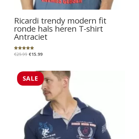
Ricardi trendy modern fit
ronde hals heren T-shirt
Antraciet
Oorspronkelijke
Huidige
€
29.99
€
15.99
Gewaardeerd
5.00
prijs
prijs
uit 5
was:
is:
€29.99.
€15.99.
SALE