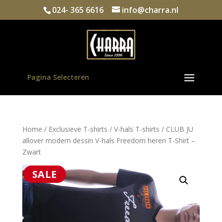
024- 365 6616
info@charra.nl
Pagina Selecteren
Home
/
Exclusieve T-shirts
/
V-hals T-shirts
/ CLUB JU
allover modern dessin V-hals Freedom heren T-Shirt –
Zwart
SALE