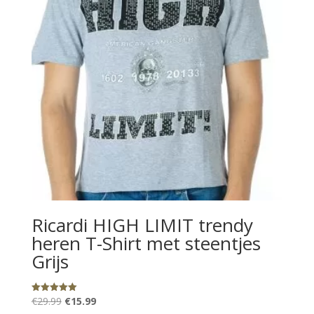
Ricardi HIGH LIMIT trendy
heren T-Shirt met steentjes
Grijs
Oorspronkelijke
Huidige
€
29.99
€
15.99
Gewaardeerd
5.00