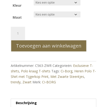
Kleur
Maat
Ci-
Borg
Trendy
Toevoegen aan winkelwagen
Heren
Polo
T-
Shirt
Artikelnummer:
C563-ZWR
Categorieën:
Exclusieve T-
met
shirts
,
Polo kraag T-shirts
Tags:
Ci-Borg
,
Heren Polo T-
Tijgerkop
Shirt met Tijgerkop Print
,
Met Zwarte Steentjes
,
Print
trendy
,
Zwart
Merk:
CI-BORG
Met
Zwarte
Steentjes
-
Beschrijving
Zwart