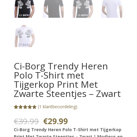
Ci-Borg Trendy Heren
Polo T-Shirt met
Tijgerkop Print Met
Zwarte Steentjes – Zwart
(
1
klantbeoordeling)
Gewaardeerd
1
5.00
op 5
Oorspronkelijke
Huidige
€
39.99
€
29.99
gebaseerd
prijs
prijs
op
Ci-Borg Trendy Heren Polo T-Shirt met Tijgerkop
klantbeoorde
was:
is:
ling
Print Met Zwarte Steentjes – Zwart | Modieus en