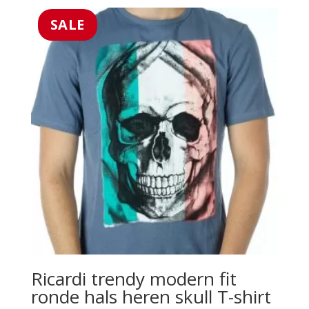
was:
is:
€29.99.
€19.99.
SALE
Ricardi trendy modern fit
ronde hals heren skull T-shirt