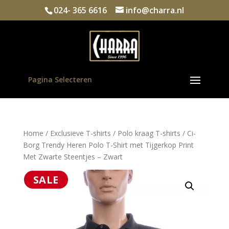
024- 365 6616
info@charra.nl
Pagina Selecteren
Home
/
Exclusieve T-shirts
/
Polo kraag T-shirts
/ Ci-
Borg Trendy Heren Polo T-Shirt met Tijgerkop Print
Met Zwarte Steentjes – Zwart
SALE