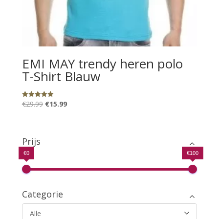
EMI MAY trendy heren polo
T-Shirt Blauw
Oorspronkelijke
Huidige
€
29.99
€
15.99
Gewaardeerd
5.00
prijs
prijs
uit 5
was:
is:
€29.99.
€15.99.
Prijs
€0
€100
Categorie
Alle