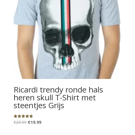
Ricardi trendy ronde hals
heren skull T-Shirt met
steentjes Grijs
Oorspronkelijke
Huidige
€
29.99
€
19.99
Gewaardeerd
5.00
prijs
prijs
uit 5