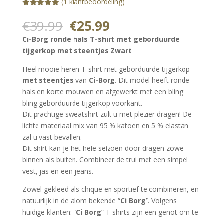
(
1
klantbeoordeling)
Gewaardeerd
1
5.00
op 5
Oorspronkelijke
Huidige
€
39.99
€
25.99
gebaseerd
prijs
prijs
op
Ci-Borg ronde hals T-shirt met geborduurde
klantbeoorde
was:
is:
ling
tijgerkop met steentjes Zwart
€39.99.
€25.99.
Heel mooie heren T-shirt met geborduurde tijgerkop
met steentjes
van
Ci-Borg
. Dit model heeft ronde
hals en korte mouwen en afgewerkt met een bling
bling geborduurde tijgerkop voorkant.
Dit prachtige sweatshirt zult u met plezier dragen! De
lichte materiaal mix van 95 % katoen en 5 % elastan
zal u vast bevallen.
Dit shirt kan je het hele seizoen door dragen zowel
binnen als buiten. Combineer de trui met een simpel
vest, jas en een jeans.
Zowel gekleed als chique en sportief te combineren, en
natuurlijk in de alom bekende “
Ci Borg
”. Volgens
huidige klanten: “
Ci Borg
” T-shirts zijn een genot om te