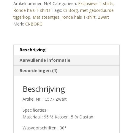
Artikelnummer:
N/B
Categorieën:
Exclusieve T-shirts
,
geborduurde
Ronde hals T-shirts
Tags:
Ci-Borg
,
met geborduurde
tijgerkop
tijgerkop
,
Met steentjes
,
ronde hals T-shirt
,
Zwart
met
Merk:
CI-BORG
steentjes
Zwart
aantal
Beschrijving
Aanvullende informatie
Beoordelingen (1)
Beschrijving
Artikel Nr. : C577 Zwart
Specificaties :
Materiaal : 95 % Katoen, 5 % Elastan
Wasvoorschriften : 30°