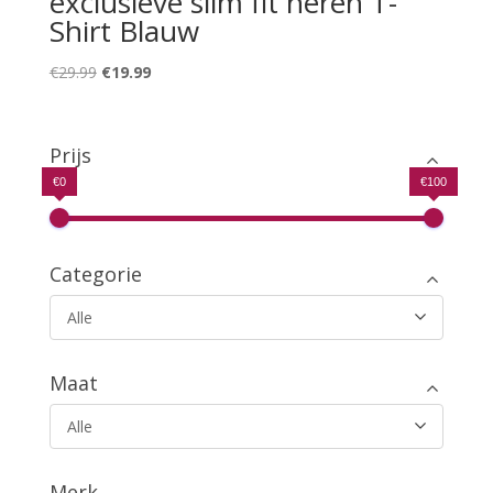
exclusieve slim fit heren T-
Shirt Blauw
Oorspronkelijke
Huidige
€
29.99
€
19.99
prijs
prijs
was:
is:
€29.99.
€19.99.
Prijs
€0
€100
Categorie
Alle
Maat
Alle
Merk