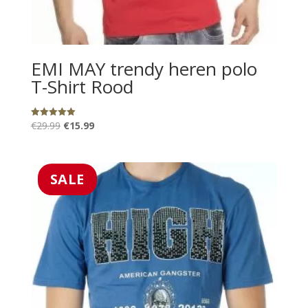
EMI MAY trendy heren polo
T-Shirt Rood
Oorspronkelijke
Huidige
€
29.99
€
15.99
Gewaardeerd
5.00
prijs
prijs
uit 5
was:
is:
€29.99.
€15.99.
SALE