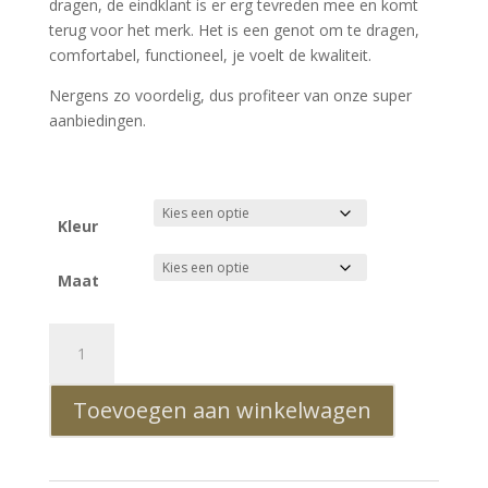
dragen, de eindklant is er erg tevreden mee en komt
terug voor het merk. Het is een genot om te dragen,
comfortabel, functioneel, je voelt de kwaliteit.
Nergens zo voordelig, dus profiteer van onze super
aanbiedingen.
Kleur
Maat
Ci-
Borg
ronde
Toevoegen aan winkelwagen
hals
T-
shirt
met