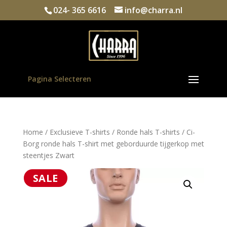
024- 365 6616
info@charra.nl
Pagina Selecteren
Home
/
Exclusieve T-shirts
/
Ronde hals T-shirts
/ Ci-
Borg ronde hals T-shirt met geborduurde tijgerkop met
steentjes Zwart
SALE