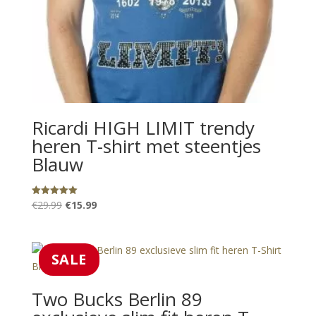
Ricardi HIGH LIMIT trendy
heren T-shirt met steentjes
Blauw
Oorspronkelijke
Huidige
€
29.99
€
15.99
Gewaardeerd
5.00
prijs
prijs
uit 5
was:
is:
€29.99.
€15.99.
SALE
Two Bucks Berlin 89