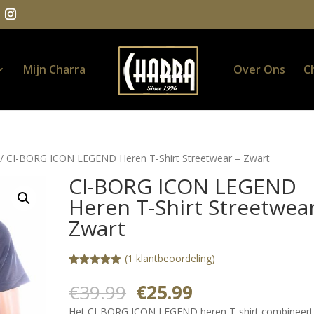
Mijn Charra
Over Ons
C
/ CI-BORG ICON LEGEND Heren T-Shirt Streetwear – Zwart
CI-BORG ICON LEGEND
Heren T-Shirt Streetwear
Zwart
(
1
klantbeoordeling)
Gewaardeerd
1
5.00
op 5
Oorspronkelijke
Huidige
€
39.99
€
25.99
gebaseerd
prijs
prijs
op
Het CI-BORG ICON LEGEND heren T-shirt combineert
klantbeoorde