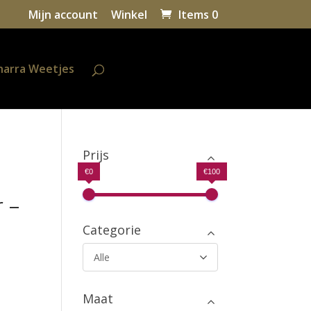
Mijn account
Winkel
Items 0
harra Weetjes
Prijs
€0
€100
 –
Categorie
Alle
Maat