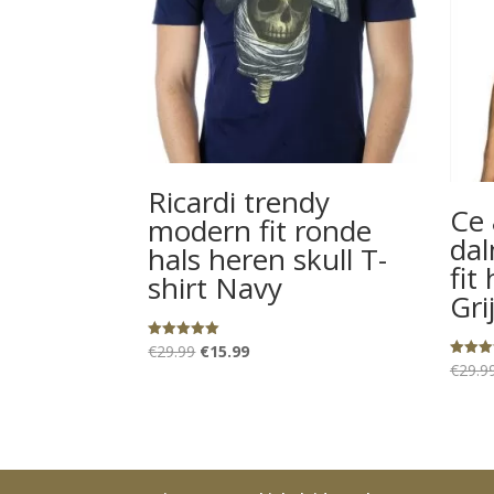
Ricardi trendy
Ce 
modern fit ronde
dal
hals heren skull T-
fit
shirt Navy
Gri
Oorspronkelijke
Huidige
€
29.99
€
15.99
Gewaardeerd
5.00
€
29.9
Gewaard
prijs
prijs
uit 5
5.00
uit 5
was:
is:
€29.99.
€15.99.