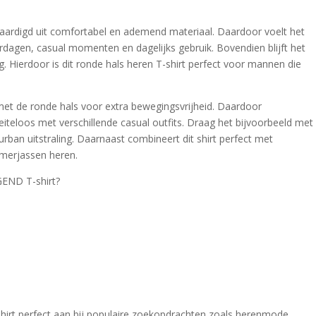
vaardigd uit comfortabel en ademend materiaal. Daardoor voelt het
rdagen, casual momenten en dagelijks gebruik. Bovendien blijft het
g. Hierdoor is dit ronde hals heren T-shirt perfect voor mannen die
t de ronde hals voor extra bewegingsvrijheid. Daardoor
iteloos met verschillende casual outfits. Draag het bijvoorbeeld met
ban uitstraling. Daarnaast combineert dit shirt perfect met
merjassen heren.
END T-shirt?
hirt perfect aan bij populaire zoekopdrachten zoals herenmode