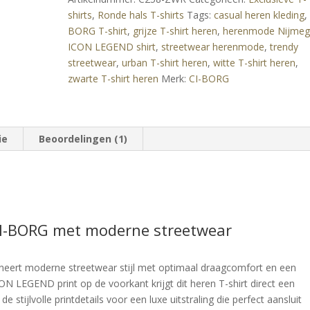
Streetwear
shirts
,
Ronde hals T-shirts
Tags:
casual heren kleding
-
BORG T-shirt
,
grijze T-shirt heren
,
herenmode Nijme
Zwart
ICON LEGEND shirt
,
streetwear herenmode
,
trendy
aantal
streetwear
,
urban T-shirt heren
,
witte T-shirt heren
,
zwarte T-shirt heren
Merk:
CI-BORG
ie
Beoordelingen (1)
CI-BORG met moderne streetwear
ert moderne streetwear stijl met optimaal draagcomfort en een
CON LEGEND print op de voorkant krijgt dit heren T-shirt direct een
stijlvolle printdetails voor een luxe uitstraling die perfect aansluit