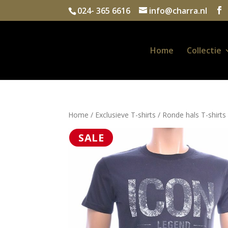
024- 365 6616
info@charra.nl
Home
Collectie
Home
/
Exclusieve T-shirts
/
Ronde hals T-shirts
SALE