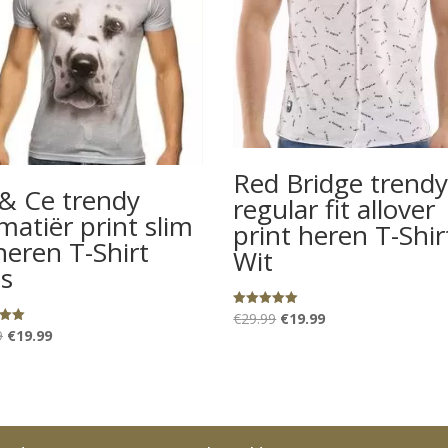
Red Bridge trend
& Ce trendy
regular fit allover
matiër print slim
print heren T-Shir
 heren T-Shirt
Wit
js
Oorspronkelijke
Huidige
€
29.99
€
19.99
Gewaardeerd
5.00
Oorspronkelijke
Huidige
9
€
19.99
eerd
prijs
prijs
uit 5
prijs
prijs
was:
is:
was:
is:
€29.99.
€19.99.
€29.99.
€19.99.