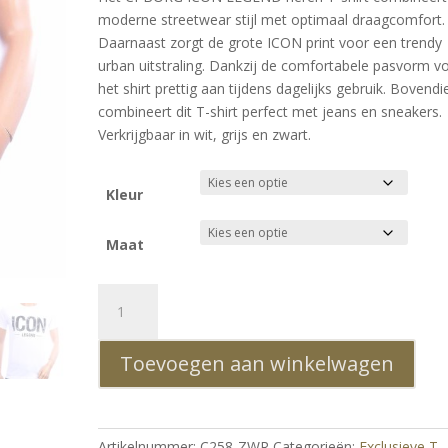
was:
is:
ling
moderne streetwear stijl met optimaal draagcomfort.
€39.99.
€25.99.
Daarnaast zorgt de grote ICON print voor een trendy
urban uitstraling. Dankzij de comfortabele pasvorm vo
het shirt prettig aan tijdens dagelijks gebruik. Bovendi
combineert dit T-shirt perfect met jeans en sneakers.
Verkrijgbaar in wit, grijs en zwart.
Kleur
Maat
CI-
BORG
ICON
Toevoegen aan winkelwagen
LEGEND
Heren
T-
Shirt
Artikelnummer:
C258-ZWR
Categorieën:
Exclusieve T-