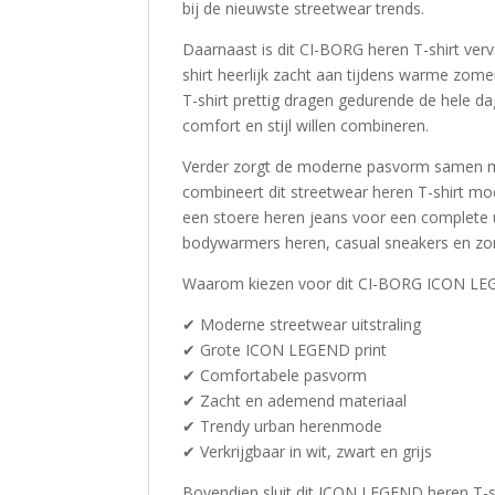
bij de nieuwste streetwear trends.
Daarnaast is dit CI-BORG heren T-shirt ver
shirt heerlijk zacht aan tijdens warme zome
T-shirt prettig dragen gedurende de hele da
comfort en stijl willen combineren.
Verder zorgt de moderne pasvorm samen me
combineert dit streetwear heren T-shirt moe
een stoere heren jeans voor een complete ur
bodywarmers heren, casual sneakers en zo
Waarom kiezen voor dit CI-BORG ICON LEG
✔ Moderne streetwear uitstraling
✔ Grote ICON LEGEND print
✔ Comfortabele pasvorm
✔ Zacht en ademend materiaal
✔ Trendy urban herenmode
✔ Verkrijgbaar in wit, zwart en grijs
Bovendien sluit dit ICON LEGEND heren T-s