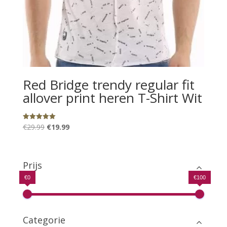
Red Bridge trendy regular fit
allover print heren T-Shirt Wit
Oorspronkelijke
Huidige
€
29.99
€
19.99
Gewaardeerd
5.00
prijs
prijs
uit 5
was:
is:
€29.99.
€19.99.
Prijs
€0
€100
Categorie