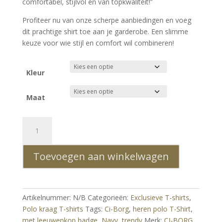
comfortabel, stijlvol en van topkwaliteit!”
Profiteer nu van onze scherpe aanbiedingen en voeg
dit prachtige shirt toe aan je garderobe. Een slimme
keuze voor wie stijl en comfort wil combineren!
Kleur
Maat
Ci-
Borg
Heren
Toevoegen aan winkelwagen
Polo
T-
Shirt
met
Artikelnummer:
N/B
Categorieën:
Exclusieve T-shirts
,
Leeuwenkop
Polo kraag T-shirts
Tags:
Ci-Borg
,
heren polo T-Shirt
,
Badge
met leeuwenkop badge
,
Navy
,
trendy
Merk:
CI-BORG