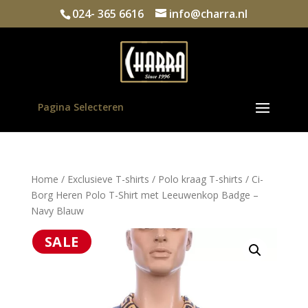
024- 365 6616
info@charra.nl
Pagina Selecteren
Home
/
Exclusieve T-shirts
/
Polo kraag T-shirts
/ Ci-
Borg Heren Polo T-Shirt met Leeuwenkop Badge –
Navy Blauw
SALE