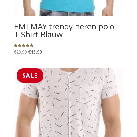
EMI MAY trendy heren polo
T-Shirt Blauw
Oorspronkelijke
Huidige
€
29.99
€
15.99
Gewaardeerd
5.00
prijs
prijs
uit 5
was:
is:
€29.99.
€15.99.
SALE