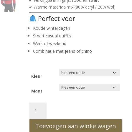
✔ Verkrijgbaar in grijs, rood en zwart
✔ Warme materiaalmix (80% acryl / 20% wol)
Perfect voor
Koude winterdagen
Smart casual outfits
Werk of weekend
Combinatie met jeans of chino
Kleur
Maat
CI-
BORG
Grof
Toevoegen aan winkelwagen
Gebreide