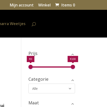
Mijn account
Winkel
Items 0
harra Weetjes
Prijs
€0
€100
Categorie
Alle
Maat
ui