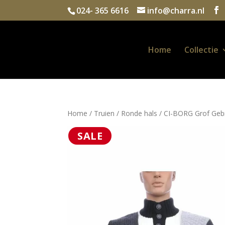
024- 365 6616
info@charra.nl
Home
Collectie
Home
/
Truien
/
Ronde hals
/ CI-BORG Grof Gebr
SALE