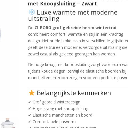
was:
is:
met Knoopsluiting – Zwart
ling
€69.99.
€45.99.
Luxe warmte met moderne
uitstraling
De
CI-BORG grof gebreide heren wintertrui
combineert comfort, warmte en stijl in één krachtig
design. Het brede blokdessin in verschillende grijstinte
geeft deze trui een moderne, verzorgde uitstraling die
zowel casual als gekleed gedragen kan worden.
De hoge kraag met knoopsluiting zorgt voor extra w
tijdens koude dagen, terwijl de elastische boorden bij
manchetten en zoom zorgen voor een perfecte pasv
Belangrijkste kenmerken
✔ Grof gebreid winterdesign
✔ Hoge kraag met knoopsluiting
✔ Elastische manchetten en boord
✔ Comfortabele pasvorm