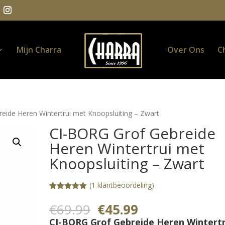
Mijn Charra
Over Ons
C
eide Heren Wintertrui met Knoopsluiting – Zwart
CI-BORG Grof Gebreide
Heren Wintertrui met
Knoopsluiting – Zwart
(
1
klantbeoordeling)
Gewaardeerd
1
5.00
op 5
Oorspronkelijke
Huidige
€
69.99
€
45.99
gebaseerd
prijs
prijs
op
CI-BORG Grof Gebreide Heren Wintertr
klantbeoorde