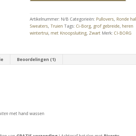
Heren
Wintertrui
met
Artikelnummer:
N/B
Categorieën:
Pullovers
,
Ronde hal
Knoopsluiting
Sweaters
,
Truien
Tags:
Ci-Borg
,
grof gebreide
,
heren
–
wintertrui
,
met Knoopsluiting
,
Zwart
Merk:
CI-BORG
Zwart
aantal
ie
Beoordelingen (1)
uiten
met hand wassen
ndien van
GRATIS verzending
! Achteraf betalen met
Riverty