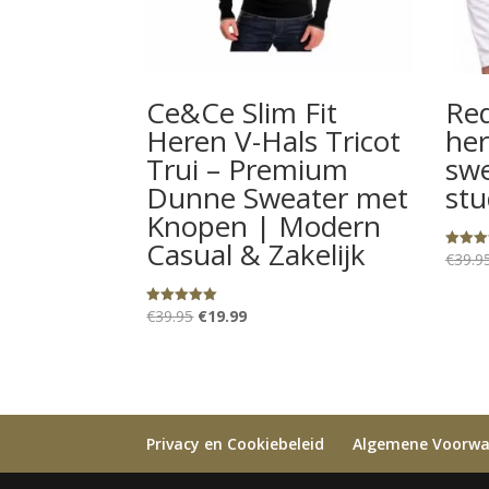
Ce&Ce Slim Fit
Red
Heren V-Hals Tricot
her
Trui – Premium
swe
Dunne Sweater met
stu
Knopen | Modern
Casual & Zakelijk
€
39.9
Gewaard
5.00
uit 5
Oorspronkelijke
Huidige
€
39.95
€
19.99
Gewaardeerd
5.00
prijs
prijs
uit 5
was:
is:
€39.95.
€19.99.
Privacy en Cookiebeleid
Algemene Voorw