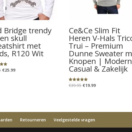
 Bridge trendy
Ce&Ce Slim Fit
en skull
Heren V-Hals Tric
atshirt met
Trui – Premium
ds, R120 Wit
Dunne Sweater m
Knopen | Moder
Casual & Zakelijk
Oorspronkelijke
Huidige
5
€
25.99
eerd
prijs
prijs
was:
is:
Oorspronkelijke
Huidige
€
39.95
€
19.99
Gewaardeerd
5.00
€39.95.
€25.99.
prijs
prijs
uit 5
was:
is:
€39.95.
€19.99.
aarden
Retourneren
Veelgestelde vragen