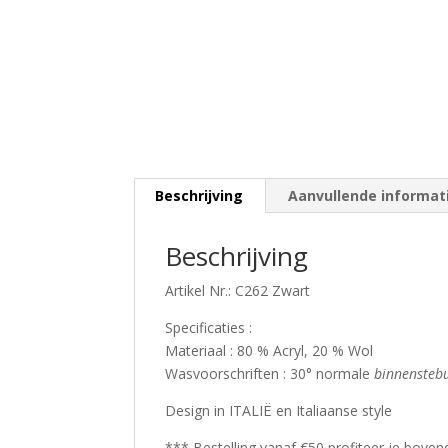
Beschrijving
Aanvullende informat
Beschrijving
Artikel Nr.: C262 Zwart
Specificaties :
Materiaal : 80 % Acryl, 20 % Wol
Wasvoorschriften : 30° normale
binnensteb
Design in ITALIË en Italiaanse style
*** Bestelling vanaf €50 profiteer je bove