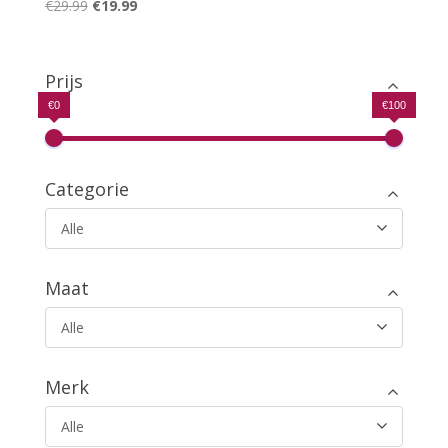
Oorspronkelijke
Huidige
€
29.99
€
19.99
Gewaardeerd
5.00
prijs
prijs
uit 5
was:
is:
€29.99.
€19.99.
Prijs
€0
€100
Categorie
Alle
Maat
Alle
Merk
Alle