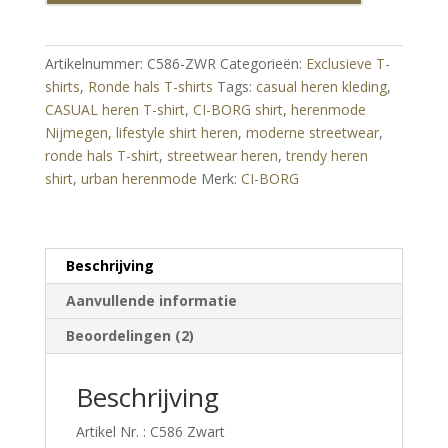
Heren
T-
shirt
Artikelnummer:
C586-ZWR
Categorieën:
Exclusieve T-
–
shirts
,
Ronde hals T-shirts
Tags:
casual heren kleding
,
Urban
CASUAL heren T-shirt
,
CI-BORG shirt
,
herenmode
Streetwear
Nijmegen
,
lifestyle shirt heren
,
moderne streetwear
,
Shirt
ronde hals T-shirt
,
streetwear heren
,
trendy heren
-
shirt
,
urban herenmode
Merk:
CI-BORG
Zwart
aantal
Beschrijving
Aanvullende informatie
Beoordelingen (2)
Beschrijving
Artikel Nr. : C586 Zwart