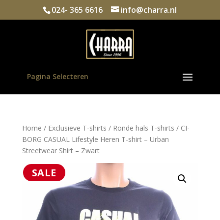
024- 365 6616
info@charra.nl
Pagina Selecteren
Home
/
Exclusieve T-shirts
/
Ronde hals T-shirts
/ CI-
BORG CASUAL Lifestyle Heren T-shirt – Urban
Streetwear Shirt – Zwart
SALE