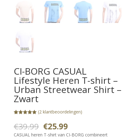
CI-BORG CASUAL
Lifestyle Heren T-shirt –
Urban Streetwear Shirt –
Zwart
(
2
klantbeoordelingen)
Gewaardeerd
1
5.00
op 5
Oorspronkelijke
Huidige
€
39.99
€
25.99
gebaseerd
prijs
prijs
op
CASUAL heren T-shirt van CI-BORG combineert
klantbeoorde