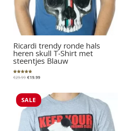
Ricardi trendy ronde hals
heren skull T-Shirt met
steentjes Blauw
Oorspronkelijke
Huidige
€
29.99
€
19.99
Gewaardeerd
5.00
prijs
prijs
uit 5
was:
is:
€29.99.
€19.99.
SALE