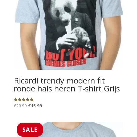
Ricardi trendy modern fit
ronde hals heren T-shirt Grijs
Oorspronkelijke
Huidige
€
29.99
€
15.99
Gewaardeerd
5.00
prijs
prijs
uit 5
was:
is:
€29.99.
€15.99.
SALE