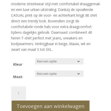
was:
is:
ling
moderne streetwear stijl met comfortabel draaggemak
€39.99.
€25.99.
en een luxe urban uitstraling. Dankzij de opvallende
CASUAL print op de voor- en achterkant krijgt dit shirt
direct een trendy look. Bovendien zorgt de
comfortabele ronde hals voor extra draagcomfort
tijdens dagelijks gebruik. Daarnaast combineert dit
heren T-shirt perfect met jeans, sneakers en
bodywarmers. Verkrijgbaar in beige, blauw, wit en
zwart van maat S tot XXL.
Kleur
Maat
CI-
BORG
CASUAL
Toevoegen aan winkelwagen
Lifestyle