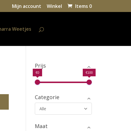
Mijn account
Winkel
Items 0
harra Weetjes
Prijs
€0
€100
Categorie
Alle
Maat