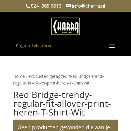
024- 365 6616
info@charra.nl
Pagina Selecteren
Home
/ Producten getagged “Red Bridge-trendy-
regular-fit-allover-print-heren-T-Shirt-Wit”
Red Bridge-trendy-
regular-fit-allover-print-
heren-T-Shirt-Wit
Geen producten gevonden die aan je