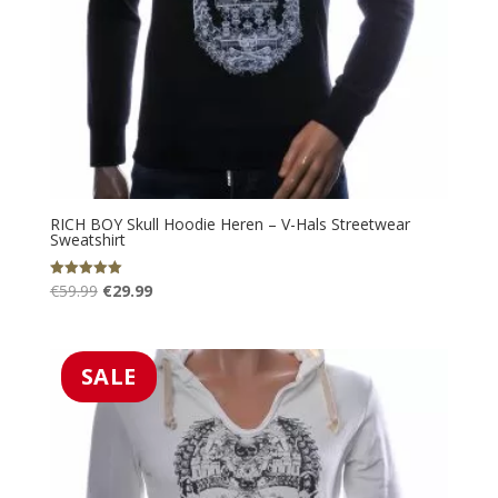
RICH BOY Skull Hoodie Heren – V-Hals Streetwear
Sweatshirt
Oorspronkelijke
Huidige
€
59.99
€
29.99
Gewaardeerd
5.00
prijs
prijs
uit 5
was:
is:
€59.99.
€29.99.
SALE