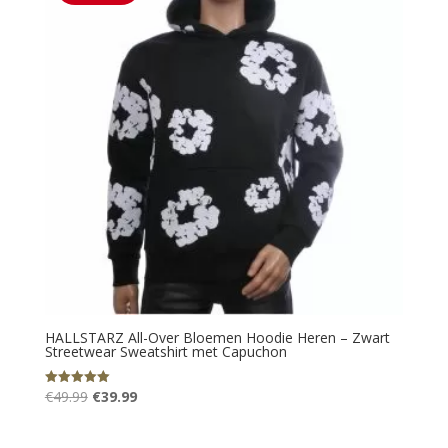
HALLSTARZ All-Over Bloemen Hoodie Heren – Zwart
Streetwear Sweatshirt met Capuchon
Oorspronkelijke
Huidige
€
49.99
€
39.99
Gewaardeerd
5.00
prijs
prijs
uit 5
was:
is: