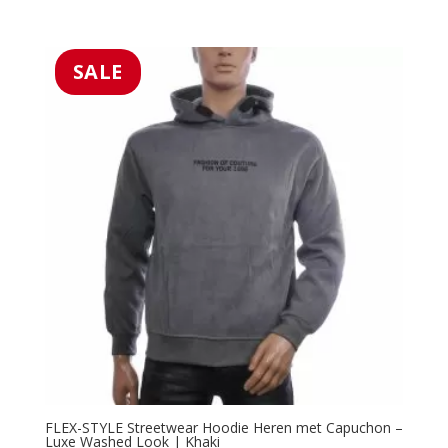
5.00
prijs
prijs
uit 5
was:
is:
€49.99.
€39.99.
SALE
FLEX-STYLE Streetwear Hoodie Heren met Capuchon –
Luxe Washed Look | Khaki