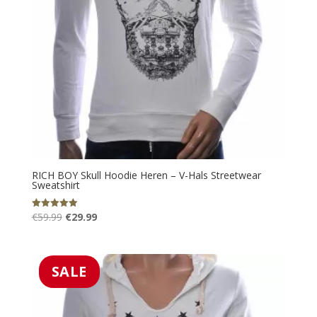
RICH BOY Skull Hoodie Heren – V-Hals Streetwear
Sweatshirt
Oorspronkelijke
Huidige
€
59.99
€
29.99
Gewaardeerd
5.00
prijs
prijs
uit 5
was:
is:
€59.99.
€29.99.
SALE