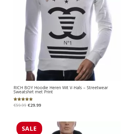
RICH BOY Hoodie Heren Wit V-Hals – Streetwear
Sweatshirt met Print
Oorspronkelijke
Huidige
€
59.99
€
29.99
Gewaardeerd
5.00
prijs
prijs
uit 5
was:
is:
€59.99.
€29.99.
SALE