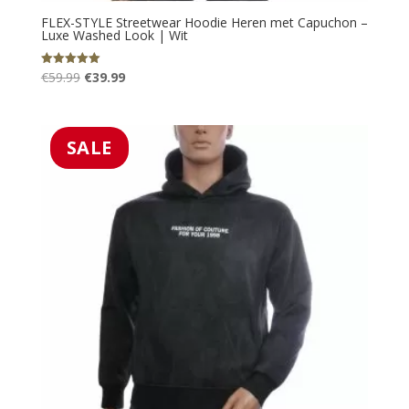
FLEX-STYLE Streetwear Hoodie Heren met Capuchon –
Luxe Washed Look | Wit
Oorspronkelijke
Huidige
€
59.99
€
39.99
Gewaardeerd
5.00
prijs
prijs
uit 5
was:
is:
€59.99.
€39.99.
SALE