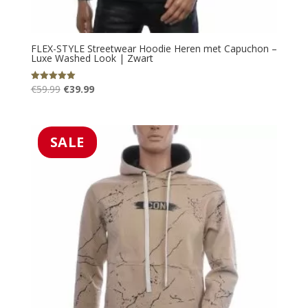
FLEX-STYLE Streetwear Hoodie Heren met Capuchon –
Luxe Washed Look | Zwart
Oorspronkelijke
Huidige
€
59.99
€
39.99
Gewaardeerd
5.00
prijs
prijs
uit 5
was:
is:
€59.99.
€39.99.
SALE