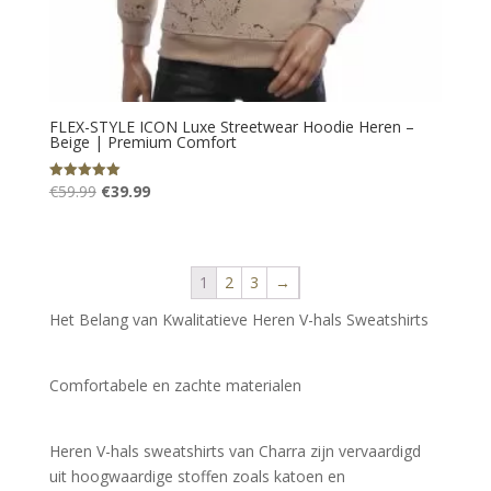
FLEX-STYLE ICON Luxe Streetwear Hoodie Heren –
Beige | Premium Comfort
Oorspronkelijke
Huidige
€
59.99
€
39.99
Gewaardeerd
5.00
prijs
prijs
uit 5
was:
is:
€59.99.
€39.99.
1
2
3
→
Het Belang van Kwalitatieve Heren V-hals Sweatshirts
Comfortabele en zachte materialen
Heren V-hals sweatshirts van Charra zijn vervaardigd 
uit hoogwaardige stoffen zoals katoen en 