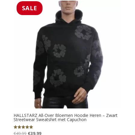
€49.99.
€39.99.
SALE
HALLSTARZ All-Over Bloemen Hoodie Heren – Zwart
Streetwear Sweatshirt met Capuchon
Oorspronkelijke
Huidige
€
49.99
€
39.99
Gewaardeerd