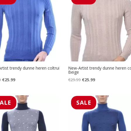
tist trendy dunne heren coltrui
New-Artist trendy dunne heren co
Beige
Oorspronkelijke
Huidige
Oorspronkelijke
Huidige
9
€
25.99
€
29.99
€
25.99
prijs
prijs
prijs
prijs
was:
is:
was:
is:
€29.99.
€25.99.
€29.99.
€25.99.
SALE
SALE