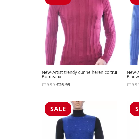
New-Artist trendy dunne heren coltrui
New-Ar
Bordeaux
Blauw
Oorspronkelijke
Huidige
€
29.99
€
25.99
€
29.9
prijs
prijs
was:
is:
€29.99.
€25.99.
SALE