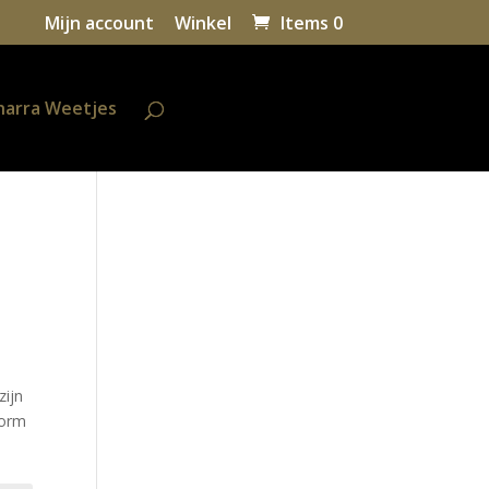
Mijn account
Winkel
Items 0
harra Weetjes
ijn 
orm 