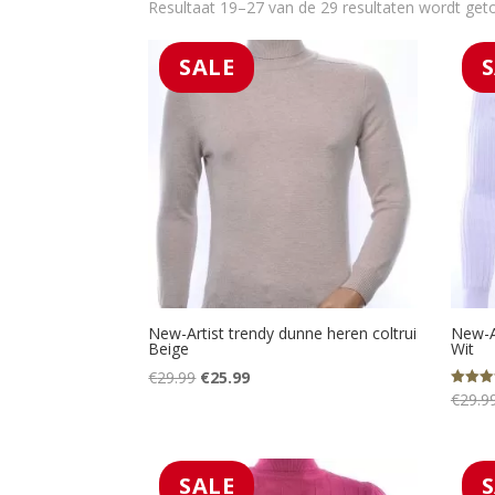
Resultaat 19–27 van de 29 resultaten wordt ge
SALE
New-Artist trendy dunne heren coltrui
New-Ar
Beige
Wit
Oorspronkelijke
Huidige
€
29.99
€
25.99
€
29.9
Gewaard
prijs
prijs
5.00
uit 5
was:
is:
€29.99.
€25.99.
SALE