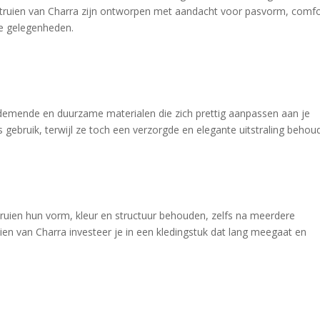
coltruien van Charra zijn ontworpen met aandacht voor pasvorm, comfo
se gelegenheden.
ademende en duurzame materialen die zich prettig aanpassen aan je 
 gebruik, terwijl ze toch een verzorgde en elegante uitstraling behou
uien hun vorm, kleur en structuur behouden, zelfs na meerdere 
ien van Charra investeer je in een kledingstuk dat lang meegaat en 