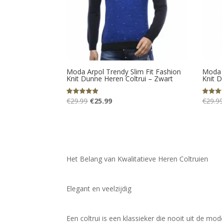
Moda Arpol Trendy Slim Fit Fashion
Moda 
Knit Dunne Heren Coltrui – Zwart
Knit 
Oorspronkelijke
Huidige
€
29.99
€
25.99
€
29.9
Gewaardeerd
Gewaard
5.00
5.00
prijs
prijs
uit 5
uit 5
was:
is:
€29.99.
€25.99.
Het Belang van Kwalitatieve Heren Coltruien
Elegant en veelzijdig
Een coltrui is een klassieker die nooit uit de mo