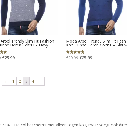
Arpol Trendy Slim Fit Fashion
Moda Arpol Trendy Slim Fit Fash
Dunne Heren Coltrui – Navy
Knit Dunne Heren Coltrui – Blau
Oorspronkelijke
Huidige
Oorspronkelijke
Huidige
9
€
25.99
€
29.99
€
25.99
eerd
Gewaardeerd
5.00
prijs
prijs
prijs
prijs
uit 5
was:
is:
was:
is:
€29.99.
€25.99.
€29.99.
€25.99.
←
1
2
3
4
→
de raakt. De col beschermt niet alleen tegen kou, maar voegt ook direc