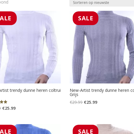
Gesorteerd
toond
op
nieuwste
SALE
SALE
tist trendy dunne heren coltrui
New-Artist trendy dunne heren co
Grijs
Oorspronkelijke
Huidige
€
29.99
€
25.99
Oorspronkelijke
Huidige
9
€
25.99
eerd
prijs
prijs
prijs
prijs
was:
is:
was:
is:
€29.99.
€25.99.
€29.99.
€25.99.
SALE
SALE