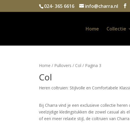
024- 365 6616
info@charra.nl
Home
Collectie
Home
/
Pullovers
/
Col
/ Pagina 3
Col
Heren coltruien: Stijlvolle en Comfortabele Klass
Bij Charra vind je een exclusieve collectie heren 
veelzijdige kledingstukken die zowel casual als
of een meer relaxte stijl, de coltruien van Charr