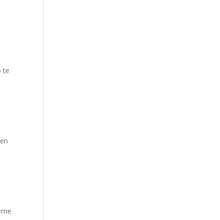
 te 
en 
rne 