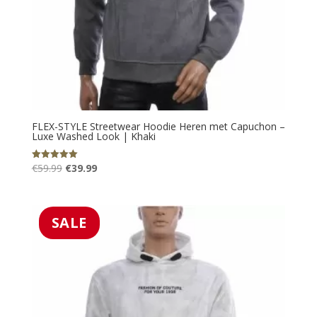
FLEX-STYLE Streetwear Hoodie Heren met Capuchon –
Luxe Washed Look | Khaki
Oorspronkelijke
Huidige
€
59.99
€
39.99
Gewaardeerd
5.00
prijs
prijs
uit 5
was:
is:
€59.99.
€39.99.
SALE