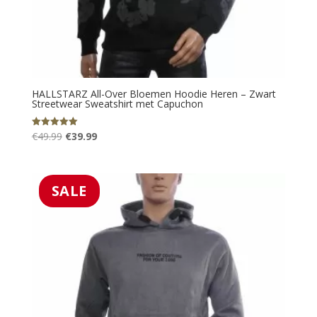
HALLSTARZ All-Over Bloemen Hoodie Heren – Zwart
Streetwear Sweatshirt met Capuchon
Oorspronkelijke
Huidige
€
49.99
€
39.99
Gewaardeerd
5.00
prijs
prijs
uit 5
was:
is:
€49.99.
€39.99.
SALE