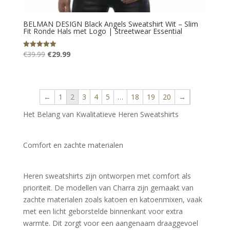
BELMAN DESIGN Black Angels Sweatshirt Wit – Slim
Fit Ronde Hals met Logo | Streetwear Essential
Oorspronkelijke
Huidige
€
39.99
€
29.99
Gewaardeerd
5.00
prijs
prijs
uit 5
was:
is:
€39.99.
€29.99.
←
1
2
3
4
5
…
18
19
20
→
Het Belang van Kwalitatieve Heren Sweatshirts
Comfort en zachte materialen
Heren sweatshirts zijn ontworpen met comfort als 
prioriteit. De modellen van Charra zijn gemaakt van 
zachte materialen zoals katoen en katoenmixen, vaak 
met een licht geborstelde binnenkant voor extra 
warmte. Dit zorgt voor een aangenaam draaggevoel 