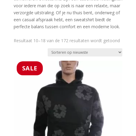
voor iedere man die op zoek is naar een relaxte, maar 
verzorgde uitstraling. Of je nu thuis bent, onderweg of 
een casual afspraak hebt, een sweatshirt biedt de 
perfecte balans tussen comfort en een moderne look.
Gesorte
Resultaat 10–18 van de 172 resultaten wordt getoond
op
nieuwst
SALE