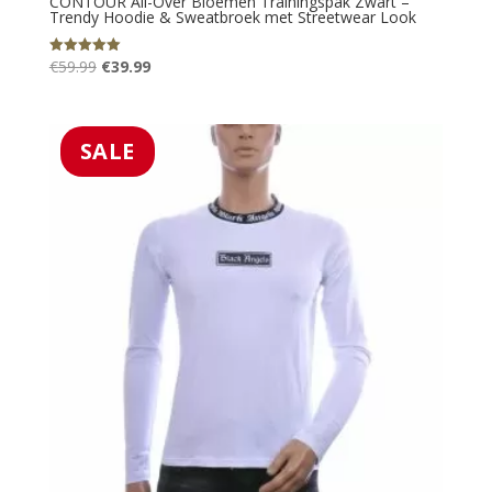
CONTOUR All-Over Bloemen Trainingspak Zwart –
Trendy Hoodie & Sweatbroek met Streetwear Look
Oorspronkelijke
Huidige
€
59.99
€
39.99
Gewaardeerd
5.00
prijs
prijs
uit 5
was:
is:
€59.99.
€39.99.
SALE