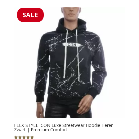
was:
is:
€59.99.
€39.99.
SALE
FLEX-STYLE ICON Luxe Streetwear Hoodie Heren –
Zwart | Premium Comfort