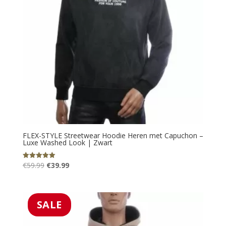
FLEX-STYLE Streetwear Hoodie Heren met Capuchon –
Luxe Washed Look | Zwart
Oorspronkelijke
Huidige
€
59.99
€
39.99
Gewaardeerd
5.00
prijs
prijs
uit 5
was:
is:
€59.99.
€39.99.
SALE