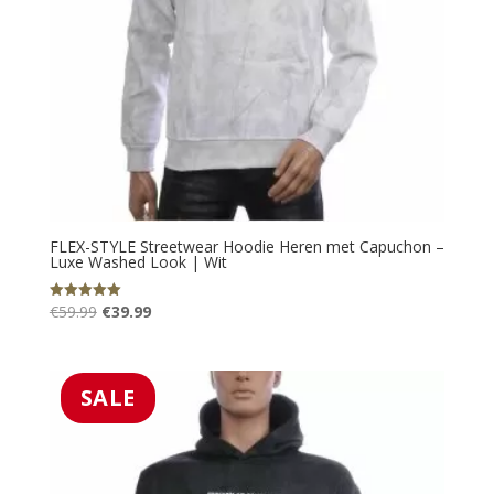
FLEX-STYLE Streetwear Hoodie Heren met Capuchon –
Luxe Washed Look | Wit
Oorspronkelijke
Huidige
€
59.99
€
39.99
Gewaardeerd
5.00
prijs
prijs
uit 5
was:
is:
€59.99.
€39.99.
SALE