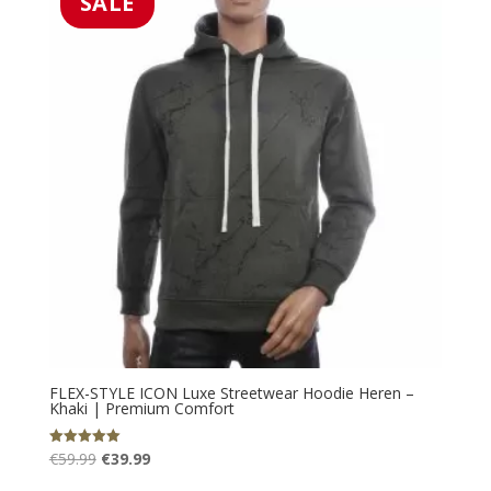
SALE
FLEX-STYLE ICON Luxe Streetwear Hoodie Heren –
Khaki | Premium Comfort
Oorspronkelijke
Huidige
€
59.99
€
39.99
Gewaardeerd
5.00
prijs
prijs
uit 5