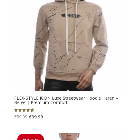
FLEX-STYLE ICON Luxe Streetwear Hoodie Heren –
Beige | Premium Comfort
Oorspronkelijke
Huidige
€
59.99
€
39.99
Gewaardeerd
5.00
prijs
prijs
uit 5
was:
is:
€59.99.
€39.99.