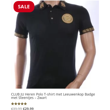
€39.99.
€29.99.
SALE
CLUB JU Heren Polo T-shirt met Leeuwenkop Badge
met Steentjes – Zwart
Oorspronkelijke
Huidige
€
39.99
€
29.99
Gewaardeerd