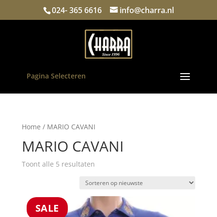
024- 365 6616
info@charra.nl
Pagina Selecteren
Home
/ MARIO CAVANI
MARIO CAVANI
Gesorteerd
Toont alle 5 resultaten
op
nieuwste
SALE