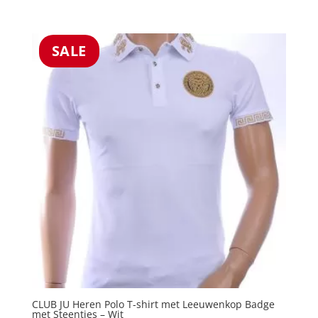
5.00
prijs
prijs
uit 5
was:
is:
€39.99.
€29.99.
SALE
CLUB JU Heren Polo T-shirt met Leeuwenkop Badge
met Steentjes – Wit