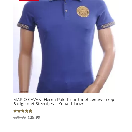
MARIO CAVANI Heren Polo T-shirt met Leeuwenkop
Badge met Steentjes – Kobaltblauw
Oorspronkelijke
Huidige
€
39.99
€
29.99
Gewaardeerd
5.00
prijs
prijs
uit 5
was:
is: