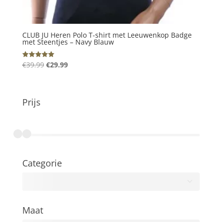
CLUB JU Heren Polo T-shirt met Leeuwenkop Badge
met Steentjes – Navy Blauw
Oorspronkelijke
Huidige
€
39.99
€
29.99
Gewaardeerd
5.00
prijs
prijs
uit 5
was:
is:
€39.99.
€29.99.
Prijs
Categorie
Maat