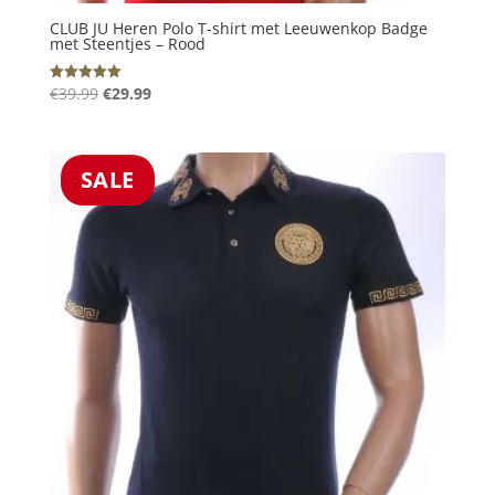
CLUB JU Heren Polo T-shirt met Leeuwenkop Badge
met Steentjes – Rood
Oorspronkelijke
Huidige
€
39.99
€
29.99
Gewaardeerd
5.00
prijs
prijs
uit 5
was:
is:
€39.99.
€29.99.
SALE