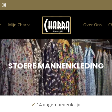
Mijn Charra
Over Ons
C
STOERE MANNENKLEDING
✓
14 dagen bedenktijd