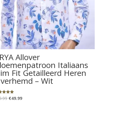
RYA Allover
loemenpatroon Italiaans
lim Fit Getailleerd Heren
verhemd – Wit
Oorspronkelijke
Huidige
aardeerd
9.99
€
49.99
0
 5
prijs
prijs
was:
is:
€69.99.
€49.99.