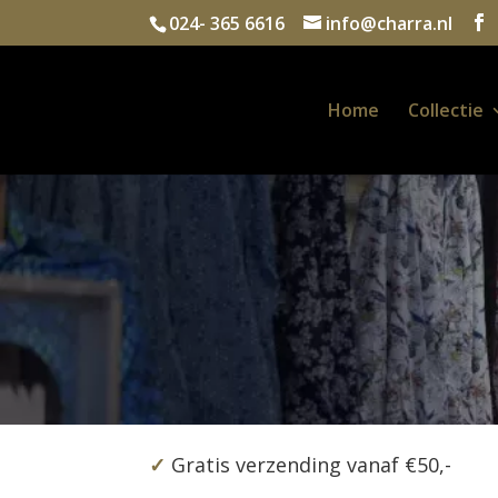
024- 365 6616
info@charra.nl
Home
Collectie
✓
Gratis verzending vanaf €50,-