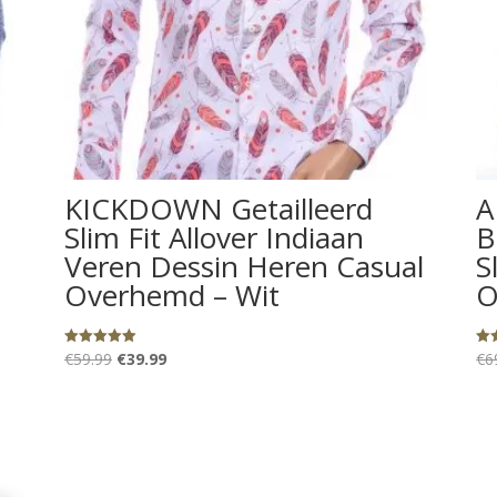
KICKDOWN Getailleerd
A
Slim Fit Allover Indiaan
B
Veren Dessin Heren Casual
S
Overhemd – Wit
O
Oorspronkelijke
Huidige
Gewaardeerd
Gew
€
59.99
€
39.99
€
6
5.00
5.0
uit 5
uit
prijs
prijs
was:
is:
€59.99.
€39.99.