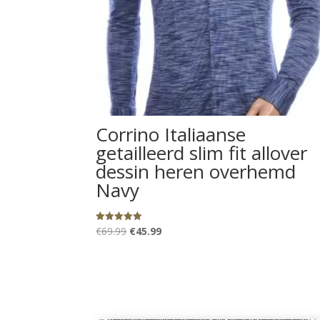
Corrino Italiaanse
getailleerd slim fit allover
dessin heren overhemd
Navy
Oorspronkelijke
Huidige
Gewaardeerd
€
69.99
€
45.99
5.00
uit 5
prijs
prijs
was:
is:
€69.99.
€45.99.