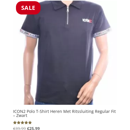
€85.00.
€25.99.
SALE
ICON2 Polo T-Shirt Heren Met Ritssluiting Regular Fit
– Zwart
Oorspronkelijke
Huidige
€
39.99
€
25.99
Gewaardeerd