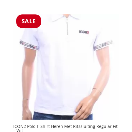
5.00
prijs
prijs
uit 5
was:
is:
€39.99.
€25.99.
SALE
ICON2 Polo T-Shirt Heren Met Ritssluiting Regular Fit
– Wit