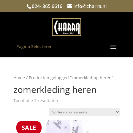
024- 365 6616
info@charra.nl
Pagina Selecteren
Home
/ Producten getagged “zomerkleding heren”
zomerkleding heren
Gesorteerd
Toont alle 7 resultaten
op
nieuwste
SALE