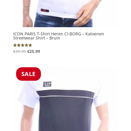
ICON PARIS T-Shirt Heren CI-BORG – Katoenen
Streetwear Shirt – Bruin
Oorspronkelijke
Huidige
€
39.99
€
25.99
Gewaardeerd
5.00
prijs
prijs
uit 5
was:
is:
€39.99.
€25.99.
SALE