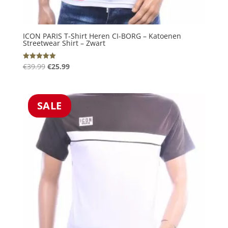
ICON PARIS T-Shirt Heren CI-BORG – Katoenen
Streetwear Shirt – Zwart
Oorspronkelijke
Huidige
€
39.99
€
25.99
Gewaardeerd
5.00
prijs
prijs
uit 5
was:
is:
€39.99.
€25.99.
SALE