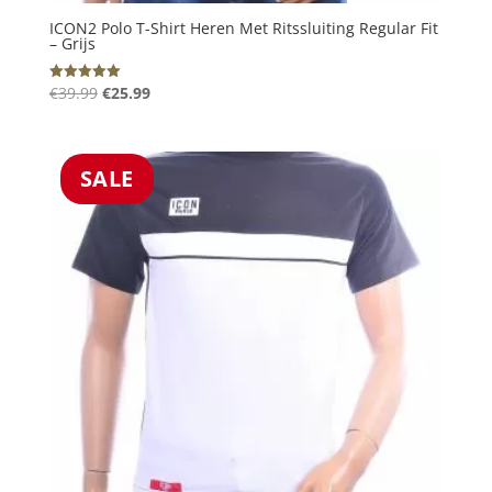
ICON2 Polo T-Shirt Heren Met Ritssluiting Regular Fit
– Grijs
Oorspronkelijke
Huidige
€
39.99
€
25.99
Gewaardeerd
5.00
prijs
prijs
uit 5
was:
is:
€39.99.
€25.99.
SALE