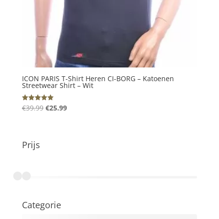
ICON PARIS T-Shirt Heren CI-BORG – Katoenen
Streetwear Shirt – Wit
Oorspronkelijke
Huidige
€
39.99
€
25.99
Gewaardeerd
5.00
prijs
prijs
uit 5
was:
is:
€39.99.
€25.99.
Prijs
€0
€100
Categorie
Alle