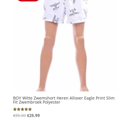
BOY Witte Zwemshort Heren Allover Eagle Print Slim
Fit Zwembroek Polyester
Oorspronkelijke
Huidige
€
85.00
€
25.99
Gewaardeerd
5.00
prijs
prijs
uit 5
was:
is: