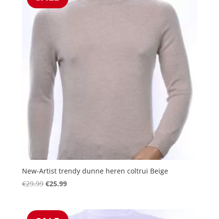
New-Artist trendy dunne heren coltrui Beige
Oorspronkelijke
Huidige
€
29.99
€
25.99
prijs
prijs
was:
is:
€29.99.
€25.99.