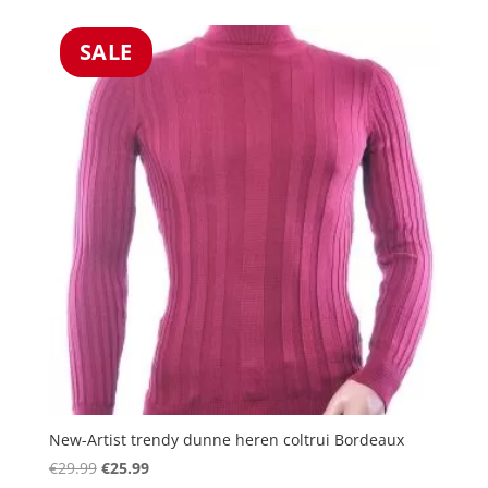
was:
is:
€29.99.
€25.99.
SALE
New-Artist trendy dunne heren coltrui Bordeaux
Oorspronkelijke
Huidige
€
29.99
€
25.99