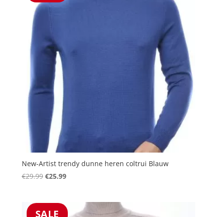
New-Artist trendy dunne heren coltrui Blauw
Oorspronkelijke
Huidige
€
29.99
€
25.99
prijs
prijs
was:
is:
€29.99.
€25.99.
SALE