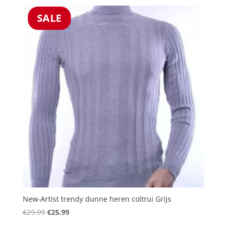
was:
is:
€29.99.
€25.99.
SALE
New-Artist trendy dunne heren coltrui Grijs
Oorspronkelijke
Huidige
€
29.99
€
25.99
prijs
prijs