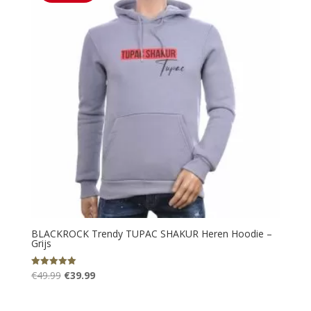
BLACKROCK Trendy TUPAC SHAKUR Heren Hoodie –
Grijs
Oorspronkelijke
Huidige
€
49.99
€
39.99
Gewaardeerd
5.00
prijs
prijs
uit 5
was:
is: