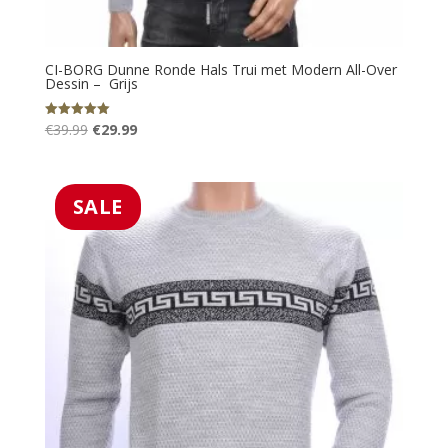
CI-BORG Dunne Ronde Hals Trui met Modern All-Over
Dessin – Grijs
Oorspronkelijke
Huidige
€
39.99
€
29.99
Gewaardeerd
5.00
prijs
prijs
uit 5
was:
is:
€39.99.
€29.99.
SALE