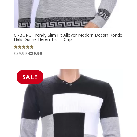
CI-BORG Trendy Slim Fit Allover Modern Dessin Ronde
Hals Dunne Heren Trui – Grijs
Oorspronkelijke
Huidige
€
39.99
€
29.99
Gewaardeerd
5.00
prijs
prijs
uit 5
was:
is:
€39.99.
€29.99.
SALE