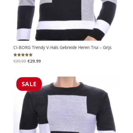
CI-BORG Trendy V-Hals Gebreide Heren Trui – Grijs
Oorspronkelijke
Huidige
€
39.99
€
29.99
Gewaardeerd
5.00
prijs
prijs
uit 5
was:
is:
€39.99.
€29.99.
SALE