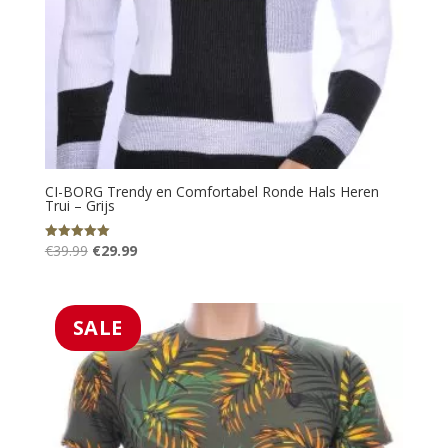
CI-BORG Trendy en Comfortabel Ronde Hals Heren
Trui – Grijs
Oorspronkelijke
Huidige
€
39.99
€
29.99
Gewaardeerd
5.00
prijs
prijs
uit 5
was:
is:
€39.99.
€29.99.
SALE