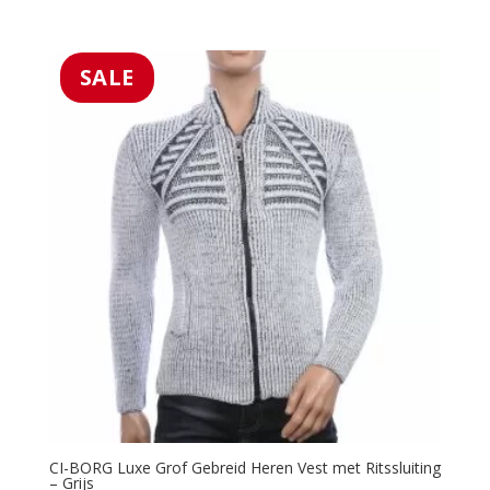
5.00
prijs
prijs
uit 5
was:
is:
€39.99.
€25.99.
SALE
CI-BORG Luxe Grof Gebreid Heren Vest met Ritssluiting
– Grijs