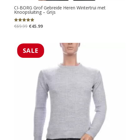
CI-BORG Grof Gebreide Heren Wintertrui met
Knoopsluiting – Grijs
Oorspronkelijke
Huidige
€
69.99
€
45.99
Gewaardeerd
5.00
prijs
prijs
uit 5
was:
is:
€69.99.
€45.99.
SALE