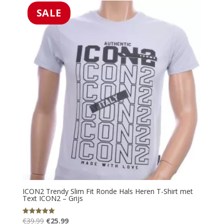
€49.99.
€39.99.
SALE
ICON2 Trendy Slim Fit Ronde Hals Heren T-Shirt met
Text ICON2 – Grijs
Oorspronkelijke
Huidige
€
39.99
€
25.99
Gewaardeerd