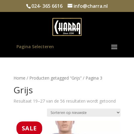
024- 365 6616
info@charra.nl
Pagina Selecteren
Home
/
Producten getagged “Grijs”
/ Pagina 3
Grijs
Gesortee
Resultaat 19–27 van de 56 resultaten wordt getoond
op
nieuwste
SALE