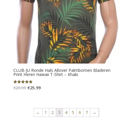
CLUB-JU Ronde Hals Allover Palmbomen Bladeren
Print Heren Hawaii T-Shirt – Khaki
Oorspronkelijke
Huidige
€
29.99
€
25.99
Gewaardeerd
5.00
prijs
prijs
uit 5
was:
is:
€29.99.
€25.99.
←
1
2
3
4
5
6
7
→