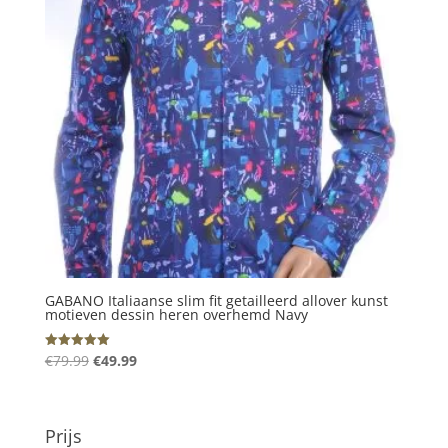
GABANO Italiaanse slim fit getailleerd allover kunst
motieven dessin heren overhemd Navy
Oorspronkelijke
Huidige
€
79.99
€
49.99
Gewaardeerd
5.00
prijs
prijs
uit 5
was:
is:
€79.99.
€49.99.
Prijs