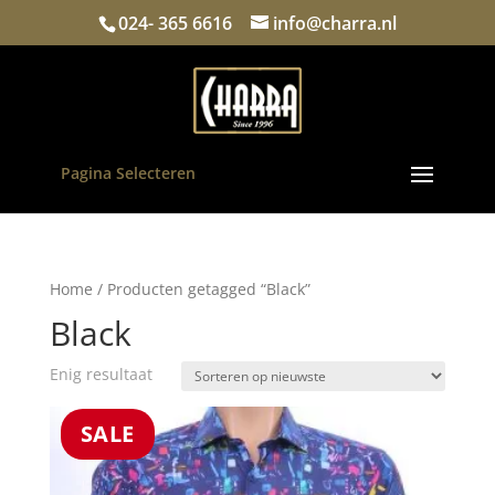
024- 365 6616
info@charra.nl
Pagina Selecteren
Home
/ Producten getagged “Black”
Black
Enig resultaat
SALE