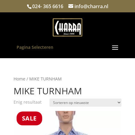
024- 365 6616
info@charra.nl
Pagina Selecteren
Home
/ MIKE TURNHAM
MIKE TURNHAM
Enig resultaat
SALE