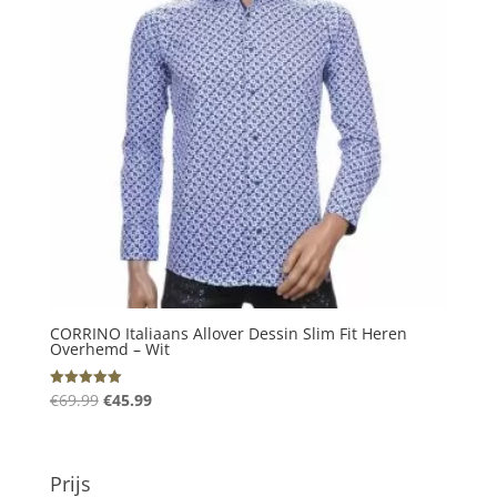
CORRINO Italiaans Allover Dessin Slim Fit Heren
Overhemd – Wit
Oorspronkelijke
Huidige
€
69.99
€
45.99
Gewaardeerd
5.00
prijs
prijs
uit 5
was:
is:
€69.99.
€45.99.
Prijs