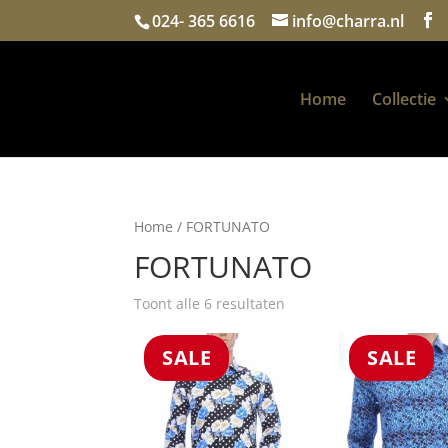
024- 365 6616
info@charra.nl
Home
Collectie
Home
/ FORTUNATO
FORTUNATO
Gesorteerd
Toont alle 6 resultaten
op
nieuwste
SALE
SALE