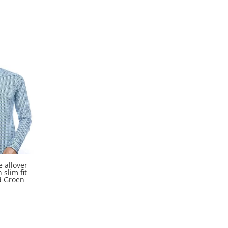
 allover
 slim fit
d Groen
kelijke
idige
ijs