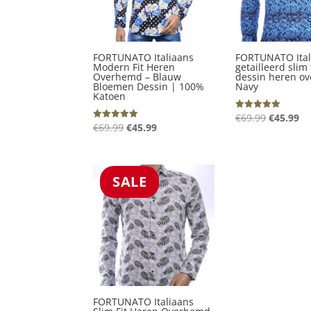
FORTUNATO Italiaans
FORTUNATO Ital
Modern Fit Heren
getailleerd slim 
Overhemd – Blauw
dessin heren o
Bloemen Dessin | 100%
Navy
Katoen
Oorspron
Hu
€
69.99
€
45.99
Gewaardeerd
5.00
Oorspronkelijke
Huidige
€
69.99
€
45.99
Gewaardeerd
prijs
pr
uit 5
5.00
prijs
prijs
uit 5
was:
is:
was:
is:
€69.99.
€4
€69.99.
€45.99.
SALE
FORTUNATO Italiaans