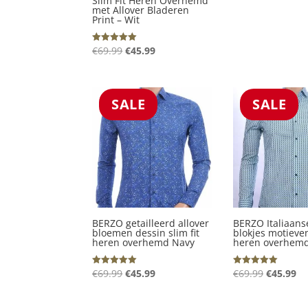
Slim Fit Heren Overhemd
met Allover Bladeren
Print – Wit
Oorspronkelijke
Huidige
€
69.99
€
45.99
Gewaardeerd
5.00
prijs
prijs
uit 5
was:
is:
€69.99.
€45.99.
SALE
SALE
BERZO getailleerd allover
BERZO Italiaanse
bloemen dessin slim fit
blokjes motieven
heren overhemd Navy
heren overhem
Oorspronkelijke
Huidige
Oorspron
Hu
€
69.99
€
45.99
€
69.99
€
45.99
Gewaardeerd
Gewaardeerd
5.00
5.00
prijs
prijs
prijs
pr
uit 5
uit 5
was:
is:
was:
is: