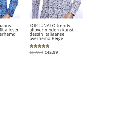
iaans
FORTUNATO trendy
fit allover
allover modern kunst
verhemd
dessin Italiaanse
overhemd Beige
kelijke
idige
Oorspronkelijke
Huidige
€
69.99
€
45.99
Gewaardeerd
5.00
ijs
prijs
prijs
uit 5
was:
is:
5.99.
€69.99.
€45.99.