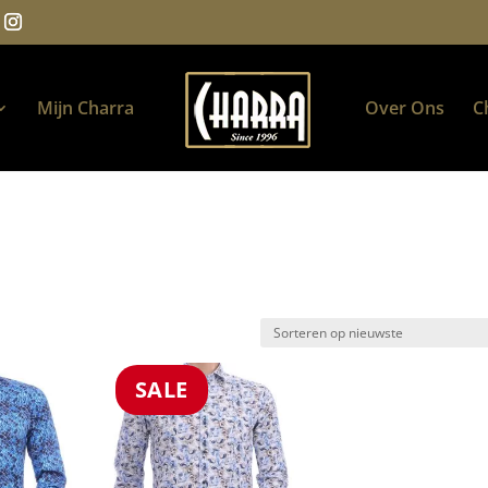
Mijn Charra
Over Ons
C
SALE