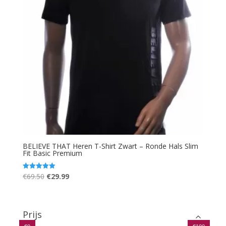
BELIEVE THAT Heren T-Shirt Zwart – Ronde Hals Slim
Fit Basic Premium
Oorspronkelijke
Huidige
€
69.50
€
29.99
Gewaardeerd
5.00
prijs
prijs
uit 5
was:
is:
€69.50.
€29.99.
Prijs