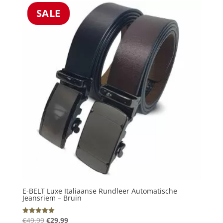
€49.99.
€29.99.
SALE
E-BELT Luxe Italiaanse Rundleer Automatische
Jeansriem – Bruin
Oorspronkelijke
Huidige
€
49.99
€
29.99
Gewaardeerd