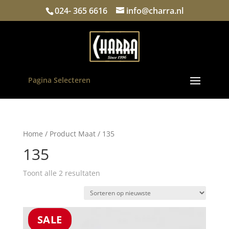
024- 365 6616
info@charra.nl
Pagina Selecteren
Home
/ Product Maat / 135
135
Gesorteerd
Toont alle 2 resultaten
op
nieuwste
SALE