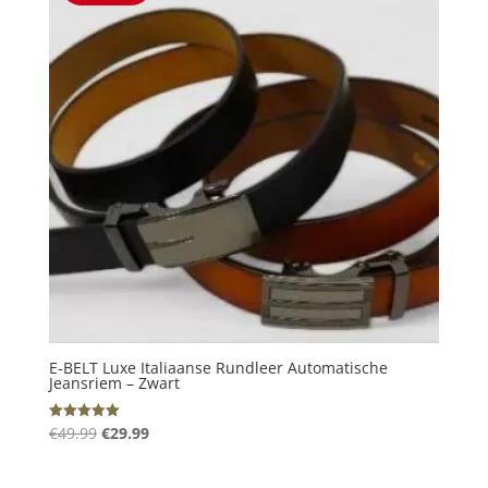
E-BELT Luxe Italiaanse Rundleer Automatische
Jeansriem – Zwart
Oorspronkelijke
Huidige
€
49.99
€
29.99
Gewaardeerd
5.00
prijs
prijs
uit 5
was:
is: