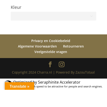
Kleur
Privacy en Cookiebeleid
Algemene Voorwaarden
Retourneren
Veelgestelde vragen
Copyright 2024 Charra.nl | Powered By ZazouTotaal
Optimized by Seraphinite Accelerator
Translate »
Turns on site high speed to be attractive for people and search engines.