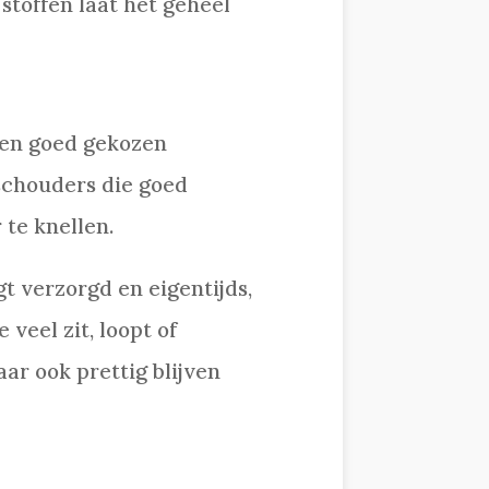
 stoffen laat het geheel
 een goed gekozen
 schouders die goed
 te knellen.
gt verzorgd en eigentijds,
veel zit, loopt of
ar ook prettig blijven