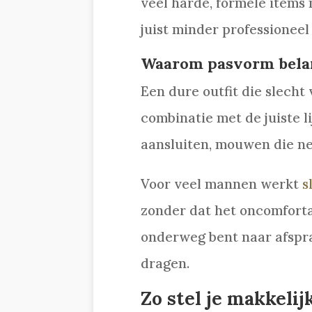
veel harde, formele items m
juist minder professioneel
Waarom pasvorm belang
Een dure outfit die slecht
combinatie met de juiste l
aansluiten, mouwen die net
Voor veel mannen werkt
s
zonder dat het oncomfortab
onderweg bent naar afsprak
dragen.
Zo stel je makkelij