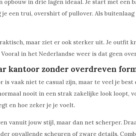
 opbouw in drie lagen ideaal. Je start met een bas
 een trui, overshirt of pullover. Als buitenlaag k
raktisch, maar ziet er ook sterker uit. Je outfit k
 Vooral in het Nederlandse weer is dat geen ove
aar kantoor zonder overdreven for
 is vaak niet te casual zijn, maar te veel je best
j normaal nooit in een strak zakelijke look loopt, 
egt en hoe zeker je je voelt.
en vanuit jouw stijl, maar dan net scherper. Draa
er opvallende scheuren of zware details. Comb