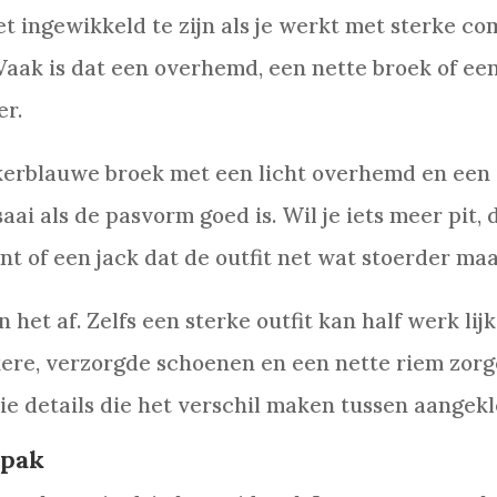
et ingewikkeld te zijn als je werkt met sterke co
Vaak is dat een overhemd, een nette broek of een 
r.
kerblauwe broek met een licht overhemd en een ru
saai als de pasvorm goed is. Wil je iets meer pit,
t of een jack dat de outfit net wat stoerder maa
het af. Zelfs een sterke outfit kan half werk lij
kere, verzorgde schoenen en een nette riem zorg
die details die het verschil maken tussen aangek
npak