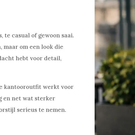
s, te casual of gewoon saai.
n, maar om een look die
acht hebt voor detail,
e kantooroutfit werkt voor
g en net wat sterker
rstijl serieus te nemen.